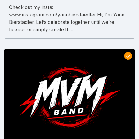
Check out my insta:
www.instagram.com/yannbierstaedter Hi, I’m Yann
Bierstädter. Let’s celebrate together until we’re
hoarse, or simply create th...