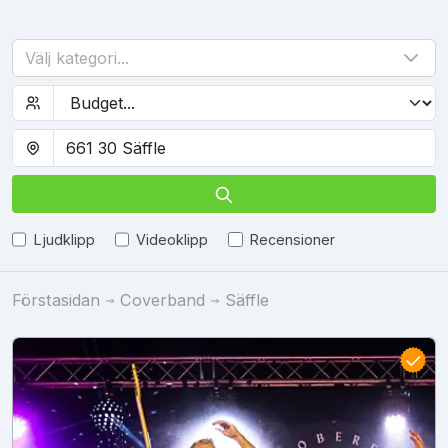
Välj kategori...
Ljudklipp
Videoklipp
Recensioner
Förstasidan
Coverband
Säffle