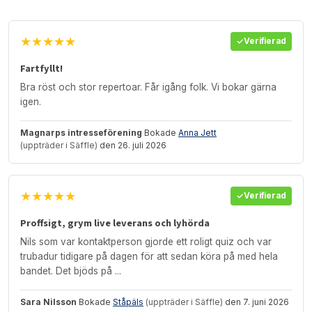
★★★★★
Verifierad
Fartfyllt!
Bra röst och stor repertoar. Får igång folk. Vi bokar gärna
igen.
Magnarps intresseförening
Bokade
Anna Jett
(uppträder i Säffle)
den 26. juli 2026
★★★★★
Verifierad
Proffsigt, grym live leverans och lyhörda
Nils som var kontaktperson gjorde ett roligt quiz och var
trubadur tidigare på dagen för att sedan köra på med hela
bandet. Det bjöds på ...
Sara Nilsson
Bokade
Ståpäls
(uppträder i Säffle)
den 7. juni 2026