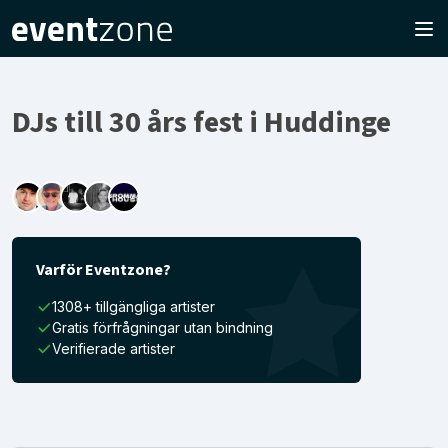
DJs till 30 års fest i Huddinge
Varför Eventzone?
1308+ tillgängliga artister
Gratis förfrågningar utan bindning
Verifierade artister