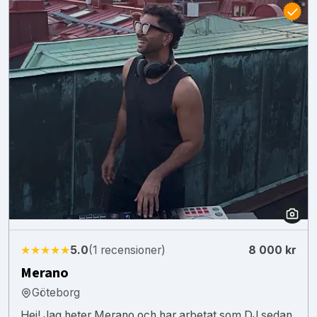
★★★★★
5.0
(1 recensioner)
8 000 kr
Merano
Göteborg
Hej! Jag heter Merano och har arbetat som DJ sedan