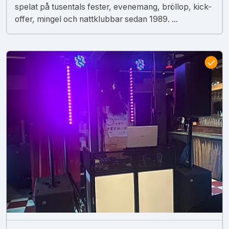
spelat på tusentals fester, evenemang, bröllop, kick-
offer, mingel och nattklubbar sedan 1989. ...