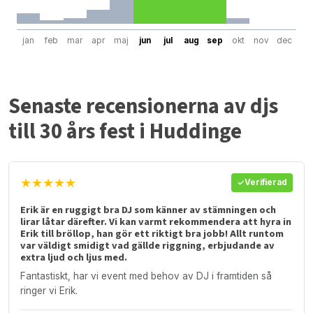
jan
feb
mar
apr
maj
jun
jul
aug
sep
okt
nov
dec
Senaste recensionerna av djs
till 30 års fest i Huddinge
★★★★★
Verifierad
Erik är en ruggigt bra DJ som känner av stämningen och
lirar låtar därefter. Vi kan varmt rekommendera att hyra in
Erik till bröllop, han gör ett riktigt bra jobb! Allt runtom
var väldigt smidigt vad gällde riggning, erbjudande av
extra ljud och ljus med.
Fantastiskt, har vi event med behov av DJ i framtiden så
ringer vi Erik.