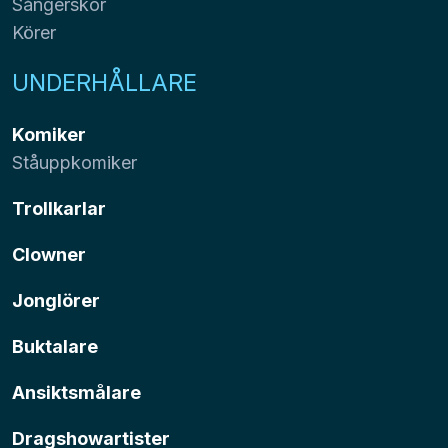
Sångerskor
Körer
UNDERHÅLLARE
Komiker
Ståuppkomiker
Trollkarlar
Clowner
Jonglörer
Buktalare
Ansiktsmålare
Dragshowartister