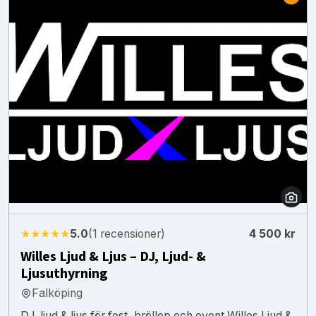
★★★★★
5.0
(1 recensioner)
4 500 kr
Willes Ljud & Ljus – DJ, Ljud- &
Ljusuthyrning
Falköping
DJ, ljud & ljus för fest, bröllop och event Willes Ljud &