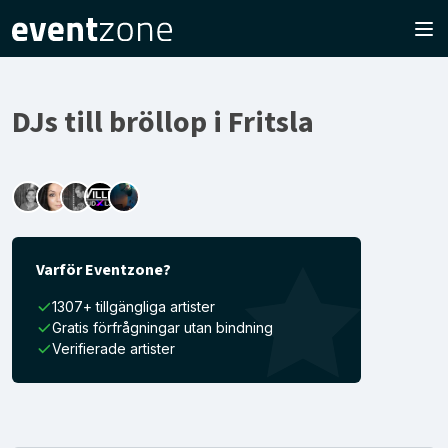
DJs till bröllop i Fritsla
Varför Eventzone?
1307+ tillgängliga artister
Gratis förfrågningar utan bindning
Verifierade artister