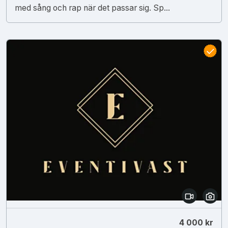
med sång och rap när det passar sig. Sp...
4 000 kr