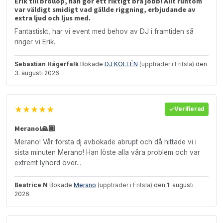
Erik till bröllop, han gör ett riktigt bra jobb! Allt runtom
var väldigt smidigt vad gällde riggning, erbjudande av
extra ljud och ljus med.
Fantastiskt, har vi event med behov av DJ i framtiden så
ringer vi Erik.
Sebastian Hägerfalk
Bokade
DJ KOLLÉN
(uppträder i Fritsla)
den
3. augusti 2026
★★★★★
Verifierad
Merano!🙏🏽
Merano! Vår första dj avbokade abrupt och då hittade vi i
sista minuten Merano! Han löste alla våra problem och var
extremt lyhörd över...
Beatrice N
Bokade
Merano
(uppträder i Fritsla)
den 1. augusti
2026