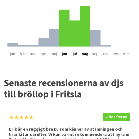
jan
feb
mar
apr
maj
jun
jul
aug
sep
okt
nov
dec
Senaste recensionerna av djs
till bröllop i Fritsla
★★★★★
Verifierad
Erik är en ruggigt bra DJ som känner av stämningen och
lirar låtar därefter. Vi kan varmt rekommendera att hyra in