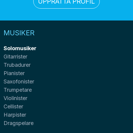
UPPRÄTTA PROFIL
MUSIKER
Solomusiker
Gitarrister
Trubadurer
Pianister
Saxofonister
Trumpetare
Violinister
Cellister
Harpister
Dragspelare