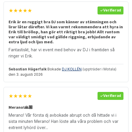
★★★★★
Verifierad
Erik är en ruggigt bra DJ som känner av stämningen och
lirar låtar därefter. Vi kan varmt rekommendera att hyra in
Erik till bröllop, han gör ett riktigt bra jobb! Allt runtom
var väldigt smidigt vad gällde riggning, erbjudande av
extra ljud och ljus med.
Fantastiskt, har vi event med behov av DJ i framtiden så
ringer vi Erik.
Sebastian Hägerfalk
Bokade
DJ KOLLÉN
(uppträder i Motala)
den 3. augusti 2026
★★★★★
Verifierad
Merano!🙏🏽
Merano! Vår första dj avbokade abrupt och då hittade vi i
sista minuten Merano! Han löste alla våra problem och var
extremt lyhörd över...