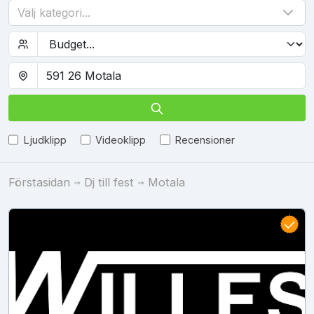
Välj kategori...
Ljudklipp
Videoklipp
Recensioner
Förstasidan
Dj till fest
Motala