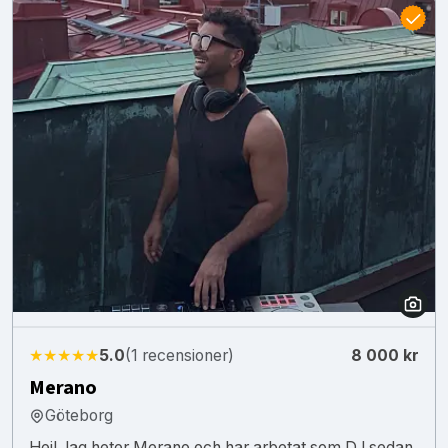
★★★★★
5.0
(1 recensioner)
8 000 kr
Merano
Göteborg
Hej! Jag heter Merano och har arbetat som DJ sedan