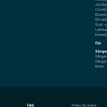
Jazzb
Countr
Bluesb
60-tal
Soul- 
Latinb
Ensemb
Djs
Sångar
Sångar
Sånger
Körer
FAQ
Policy för kakor