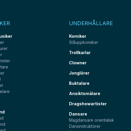
KER
UNDERHÅLLARE
usiker
Komiker
ter
Ståuppkomiker
urer
Trollkarlar
er
nister
Clowner
tare
ter
Jonglörer
r
Buktalare
er
elare
Ansiktsmålare
Dragshowartister
nd
Dansare
nd
Magdansare orientalisk
and
Dansinstruktörer
and