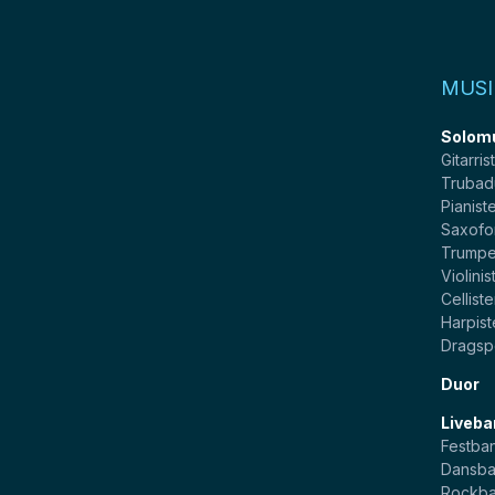
MUSI
Solom
Gitarris
Trubad
Pianist
Saxofo
Trumpe
Violinis
Celliste
Harpist
Dragsp
Duor
Liveba
Festba
Dansb
Rockb