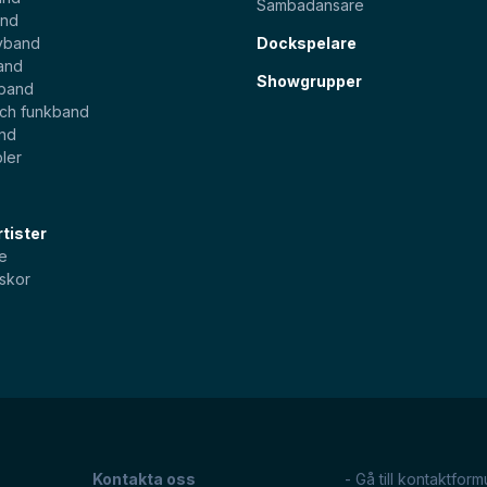
Sambadansare
and
yband
Dockspelare
and
Showgrupper
sband
och funkband
and
ler
tister
e
skor
Kontakta oss
- Gå till kontaktform