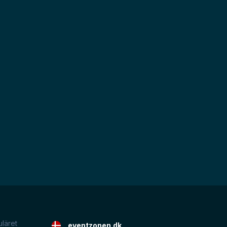
uläret
eventzonen.dk