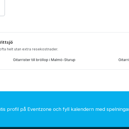
Vittsjö
– ofta helt utan extra resekostnader.
Gitarrister till bröllop i Malmö-Sturup
Gitarr
is profil på Eventzone och fyll kalendern med spelningar.