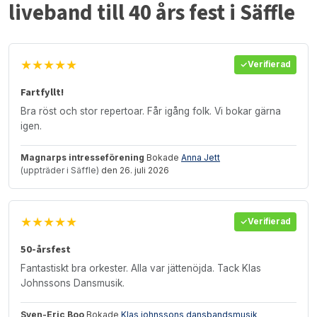
liveband till 40 års fest i Säffle
★★★★★
Verifierad
Fartfyllt!
Bra röst och stor repertoar. Får igång folk. Vi bokar gärna
igen.
Magnarps intresseförening
Bokade
Anna Jett
(uppträder i Säffle)
den 26. juli 2026
★★★★★
Verifierad
50-årsfest
Fantastiskt bra orkester. Alla var jättenöjda. Tack Klas
Johnssons Dansmusik.
Sven-Eric Boo
Bokade
Klas johnssons dansbandsmusik