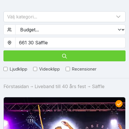
Välj kategori...
Ljudklipp
Videoklipp
Recensioner
Förstasidan
Liveband till 40 års fest
Säffle