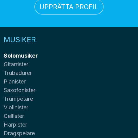
UPPRÄTTA PROFIL
MUSIKER
Solomusiker
Gitarrister
Trubadurer
Pianister
Saxofonister
Trumpetare
Violinister
Cellister
Harpister
Dragspelare