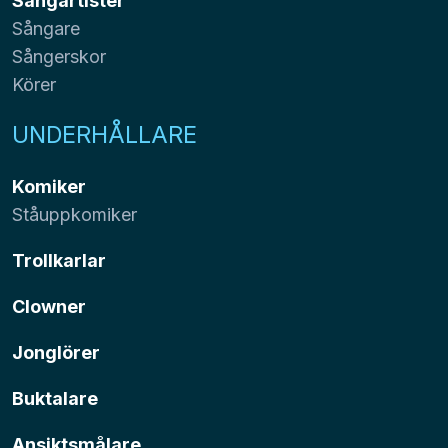
Sångartister
Sångare
Sångerskor
Körer
UNDERHÅLLARE
Komiker
Ståuppkomiker
Trollkarlar
Clowner
Jonglörer
Buktalare
Ansiktsmålare