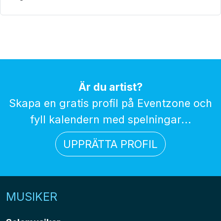
Är du artist?
Skapa en gratis profil på Eventzone och
fyll kalendern med spelningar...
UPPRÄTTA PROFIL
MUSIKER