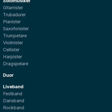
Solomusiker
Gitarrister
Trubadurer
Pianister
Saxofonister
Trumpetare
Violinister
Cellister
Harpister
Dragspelare
Duor
Liveband
Festband
Dansband
Rockband