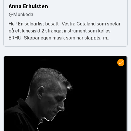
Anna Erhuisten
Munkedal
Hej! En soloartist bosatt i Västra Götaland som spelar
på ett kinesiskt 2 strängat instrument som kallas
ERHU! Skapar egen musik som har släppts, m...