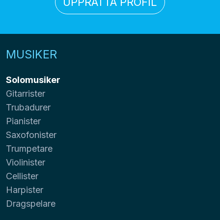
UPPRÄTTA PROFIL
MUSIKER
Solomusiker
Gitarrister
Trubadurer
Pianister
Saxofonister
Trumpetare
Violinister
Cellister
Harpister
Dragspelare