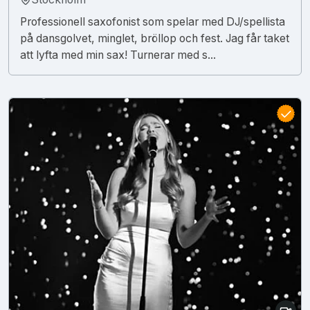
Professionell saxofonist som spelar med DJ/spellista
på dansgolvet, minglet, bröllop och fest. Jag får taket
att lyfta med min sax! Turnerar med s...