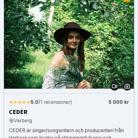
★★★★★
5.0
(1 recensioner)
5 000 kr
CEDER
Varberg
CEDER är singer/songwritern och producenten från
Varberg som bjuder på stämningsfull pop och