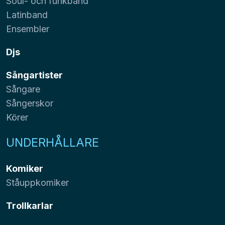
Soul- och funkband
Latinband
Ensembler
Djs
Sångartister
Sångare
Sångerskor
Körer
UNDERHÅLLARE
Komiker
Ståuppkomiker
Trollkarlar