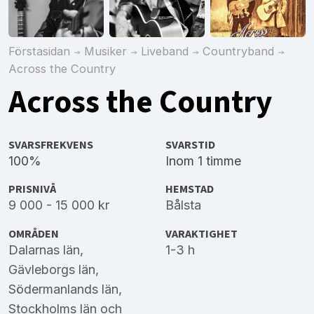
Förstasidan
Musiker
Liveband
Countryband
Across the Country
Across the Country
SVARSFREKVENS
SVARSTID
100%
Inom 1 timme
PRISNIVÅ
HEMSTAD
9 000 - 15 000 kr
Bålsta
OMRÅDEN
VARAKTIGHET
Dalarnas län
,
1-3 h
Gävleborgs län
,
Södermanlands län
,
Stockholms län
och