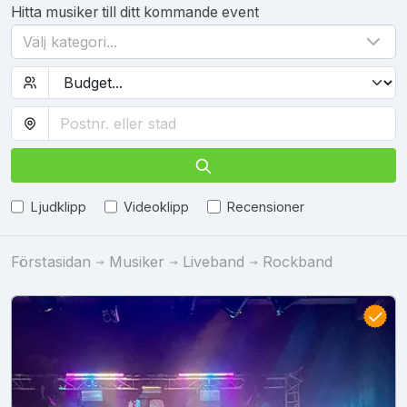
Hitta musiker till ditt kommande event
Välj kategori...
Ljudklipp
Videoklipp
Recensioner
Förstasidan
Musiker
Liveband
Rockband