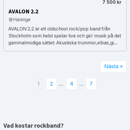
7 500 kr
AVALON 2.2
Haninge
AVALON 2.2 är ett oldschool rock/pop band från
Stockholm som helst spelar live och gör musik på det
gammalmodiga sättet: Akustiska trummor,elbas,gi...
Nästa »
1
2
…
4
…
7
Vad kostar rockband?