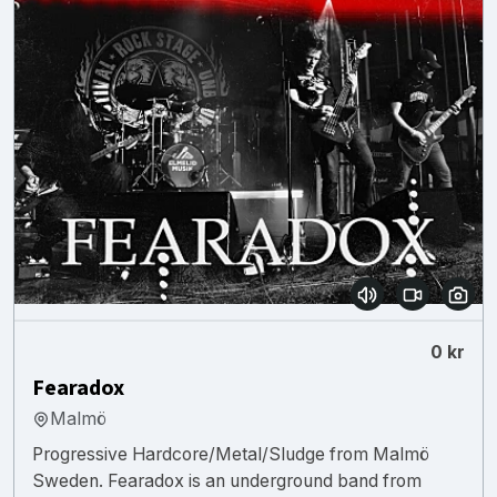
0 kr
Fearadox
Malmö
Progressive Hardcore/Metal/Sludge from Malmö
Sweden. Fearadox is an underground band from