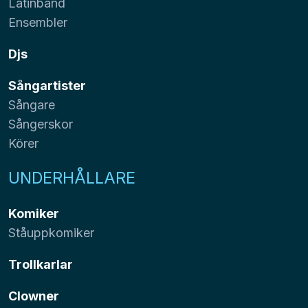
Latinband
Ensembler
Djs
Sångartister
Sångare
Sångerskor
Körer
UNDERHÅLLARE
Komiker
Ståuppkomiker
Trollkarlar
Clowner