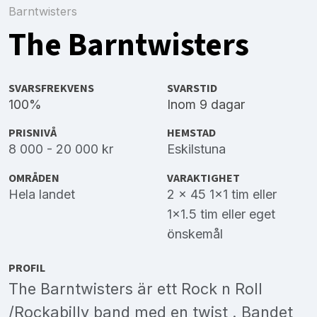
Barntwisters
The Barntwisters
SVARSFREKVENS
SVARSTID
100%
Inom 9 dagar
PRISNIVÅ
HEMSTAD
8 000 - 20 000 kr
Eskilstuna
OMRÅDEN
VARAKTIGHET
Hela landet
2 × 45 1×1 tim eller
1×1.5 tim eller eget
önskemål
PROFIL
The Barntwisters är ett Rock n Roll
/Rockabilly band med en twist . Bandet