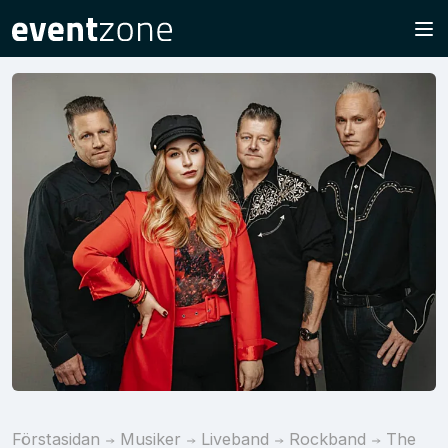
Förstasidan
Musiker
Liveband
Rockband
The