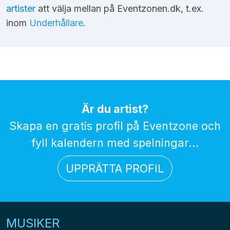
artister
att välja mellan på Eventzonen.dk, t.ex.
inom
Underhållare
.
Är du artist?
Skapa en gratis profil på Eventzone och
fyll kalendern med spelningar...
UPPRÄTTA PROFIL
MUSIKER