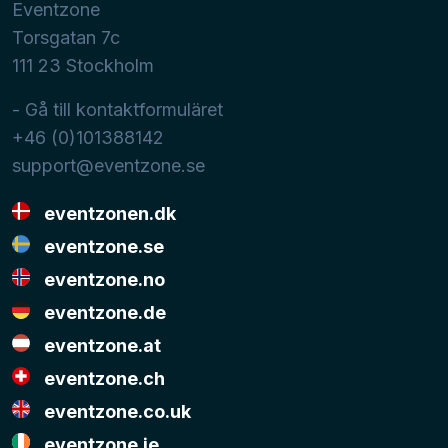
Eventzone
Torsgatan 7c
111 23
Stockholm
- Gå till kontaktformuläret
+46 (0)101388142
support@eventzone.se
eventzonen.dk
eventzone.se
eventzone.no
eventzone.de
eventzone.at
eventzone.ch
eventzone.co.uk
eventzone.ie