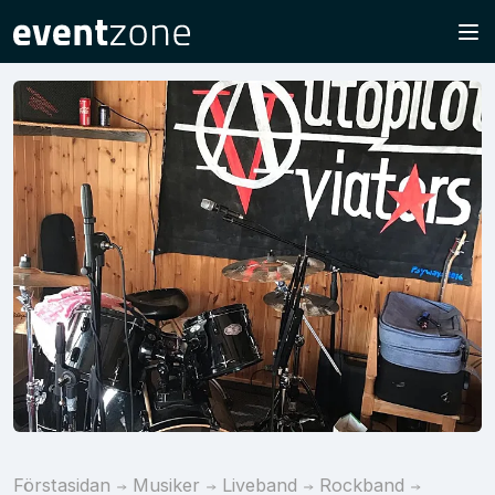
Förstasidan
Musiker
Liveband
Rockband