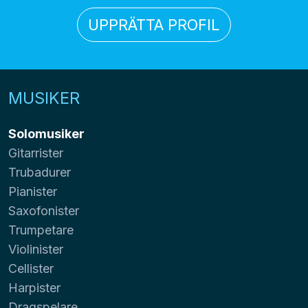
UPPRÄTTA PROFIL
MUSIKER
Solomusiker
Gitarrister
Trubadurer
Pianister
Saxofonister
Trumpetare
Violinister
Cellister
Harpister
Dragspelare