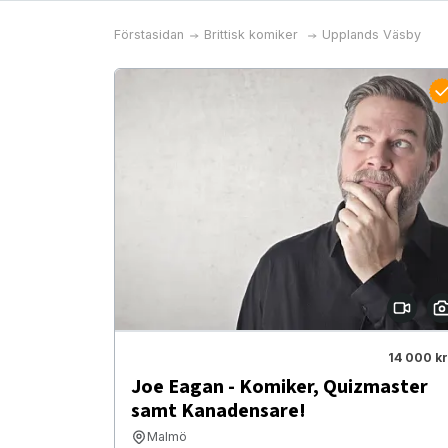
Förstasidan
Brittisk komiker
Upplands Väsby
14 000 kr
Joe Eagan - Komiker, Quizmaster
samt Kanadensare!
Malmö