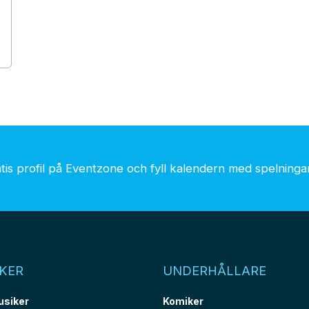
is profil på Eventzone och fyll kalendern med spelningar.
KER
UNDERHÅLLARE
usiker
Komiker