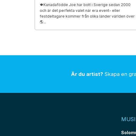
🍁Kanadafödde Joe har bott i Sverige sedan 2000
och är det perfekta valet när era event- eller
festdeltagare kommer från olika länder världen över
🌎...
Är du artist?
Skapa en grat
MUSI
Solom