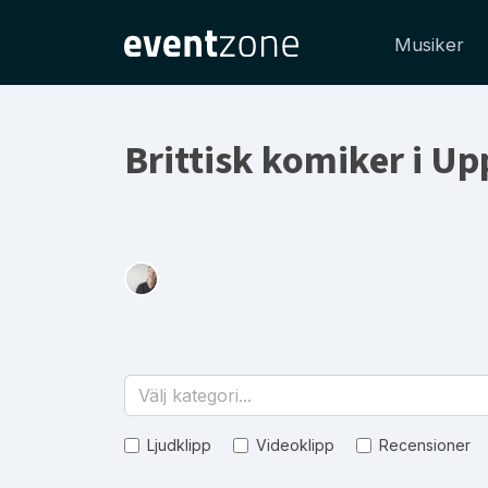
Musiker
Brittisk komiker i U
Välj kategori...
Ljudklipp
Videoklipp
Recensioner