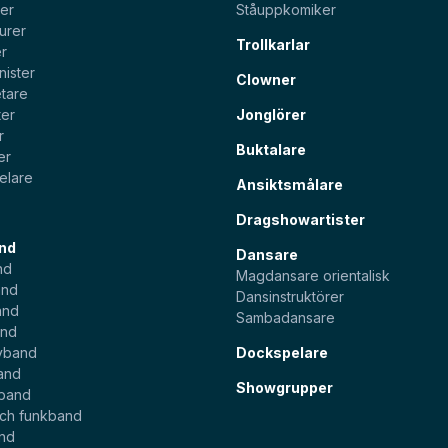
ter
Ståuppkomiker
urer
Trollkarlar
er
nister
Clowner
tare
ter
Jonglörer
r
Buktalare
er
elare
Ansiktsmålare
Dragshowartister
nd
Dansare
nd
Magdansare orientalisk
and
Dansinstruktörer
and
Sambadansare
and
yband
Dockspelare
and
Showgrupper
sband
och funkband
and