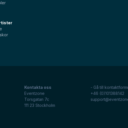
ler
tister
e
skor
Kontakta oss
- Gå till kontaktform
Eventzone
+46 (0)101388142
Torsgatan 7c
support@eventzon
111 23
Stockholm