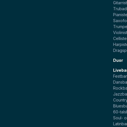
Gitarris
Trubad
Pianist
Saxofo
Trumpe
Violinis
Celliste
Harpist
Dragsp
Duor
Liveba
Festba
Dansb
Rockb
Jazzb
Countr
Bluesb
60-tal
Soul- 
Latinb