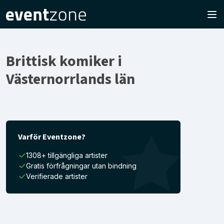
Brittisk komiker i
Västernorrlands län
Varför Eventzone?
1308+ tillgängliga artister
Gratis förfrågningar utan bindning
Verifierade artister