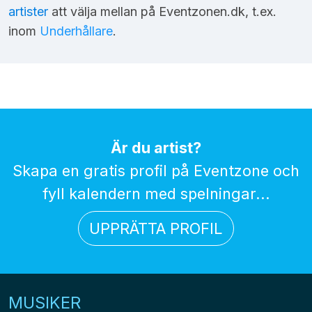
artister
att välja mellan på Eventzonen.dk, t.ex.
inom
Underhållare
.
Är du artist?
Skapa en gratis profil på Eventzone och
fyll kalendern med spelningar...
UPPRÄTTA PROFIL
MUSIKER