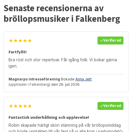
Senaste recensionerna av
bröllopsmusiker i Falkenberg
★★★★★
Verifierad
Fartfyllt!
Bra röst och stor repertoar. Får igång folk. Vi bokar gärna
igen.
Magnarps intresseförening
Bokade
Anna Jett
(uppträder i Falkenberg)
den 26. juli 2026
★★★★★
Verifierad
Fantastisk underhållning och upplevelse!
Robin skapade härligt skön stämning på vår bröllopsmiddag
och höjde upptakten till vår fest så vi alla kom i partymode!🥳