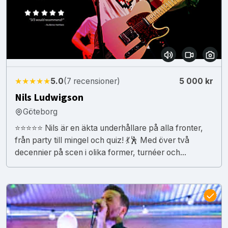
★★★★★
5.0
(7 recensioner)
5 000 kr
Nils Ludwigson
Göteborg
⭐⭐⭐⭐⭐ Nils är en äkta underhållare på alla fronter,
från party till mingel och quiz! 💃🕺 Med över två
decennier på scen i olika former, turnéer och...