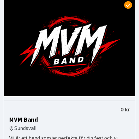
0 kr
MVM Band
Sundsvall
Vii är ett band som är perfekta för din fest och vi