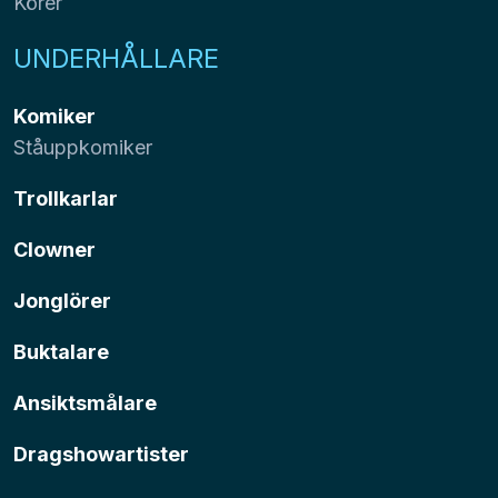
Körer
UNDERHÅLLARE
Komiker
Ståuppkomiker
Trollkarlar
Clowner
Jonglörer
Buktalare
Ansiktsmålare
Dragshowartister