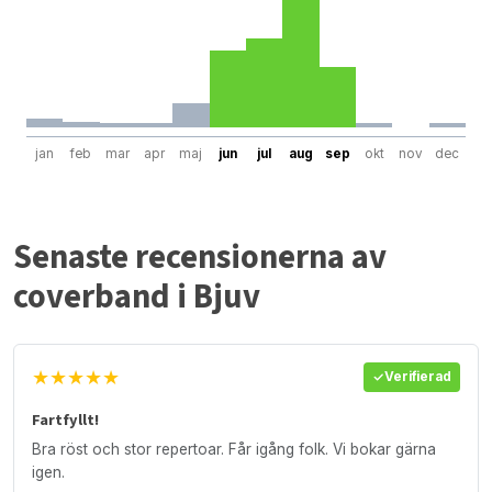
jan
feb
mar
apr
maj
jun
jul
aug
sep
okt
nov
dec
Senaste recensionerna av
coverband i Bjuv
★★★★★
Verifierad
Fartfyllt!
Bra röst och stor repertoar. Får igång folk. Vi bokar gärna
igen.