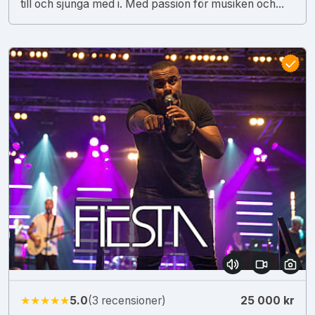
till och sjunga med i. Med passion för musiken och...
★★★★★
5.0
(3 recensioner)
25 000 kr