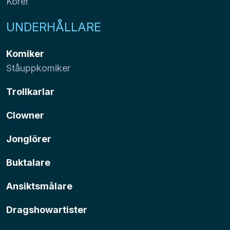
Körer
UNDERHÅLLARE
Komiker
Ståuppkomiker
Trollkarlar
Clowner
Jonglörer
Buktalare
Ansiktsmålare
Dragshowartister