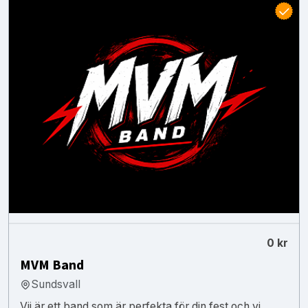
0 kr
MVM Band
Sundsvall
Vii är ett band som är perfekta för din fest och vi