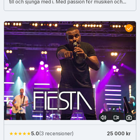
till och sjunga med i. Med passion för musiken och...
★★★★★
5.0
(3 recensioner)
25 000 kr