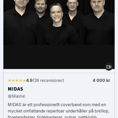
★★★★★
4.9
(38 recensioner)
4 000 kr
MIDAS
Malmö
MIDAS är ett professionellt coverband som med en
mycket omfattande repertoar underhåller på bröllop,
företagsfester, födelsedagar, pubar, nattklubb...