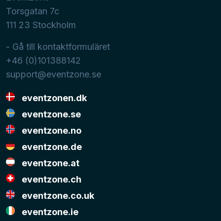
Torsgatan 7c
111 23
Stockholm
- Gå till kontaktformuläret
+46 (0)101388142
support@eventzone.se
eventzonen.dk
eventzone.se
eventzone.no
eventzone.de
eventzone.at
eventzone.ch
eventzone.co.uk
eventzone.ie