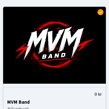
0 kr
MVM Band
Sundsvall