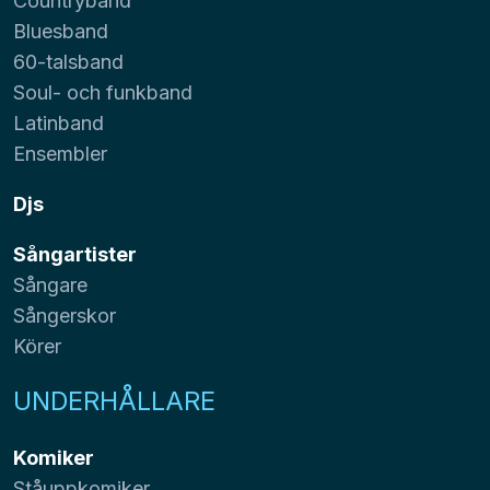
Countryband
Bluesband
60-talsband
Soul- och funkband
Latinband
Ensembler
Djs
Sångartister
Sångare
Sångerskor
Körer
UNDERHÅLLARE
Komiker
Ståuppkomiker