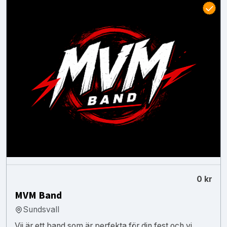
0 kr
MVM Band
Sundsvall
Vii är ett band som är perfekta för din fest och vi