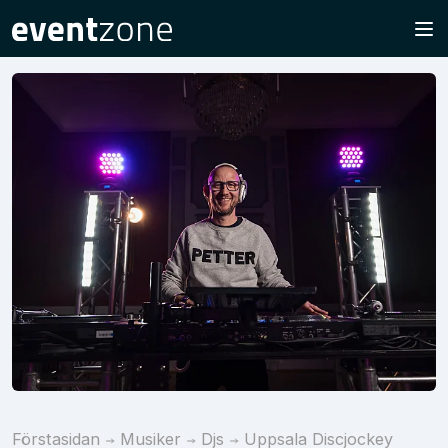
Förstasidan
Musiker
Djs
Uppsala Discjockey