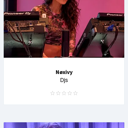
Nøxivy
Djs