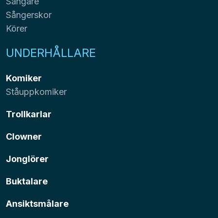
Sångare
Sångerskor
Körer
UNDERHÅLLARE
Komiker
Ståuppkomiker
Trollkarlar
Clowner
Jonglörer
Buktalare
Ansiktsmålare