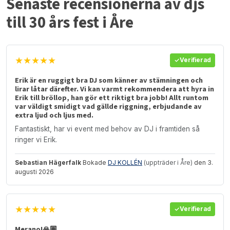
Senaste recensionerna av djs
till 30 års fest i Åre
★★★★★
Verifierad
Erik är en ruggigt bra DJ som känner av stämningen och
lirar låtar därefter. Vi kan varmt rekommendera att hyra in
Erik till bröllop, han gör ett riktigt bra jobb! Allt runtom
var väldigt smidigt vad gällde riggning, erbjudande av
extra ljud och ljus med.
Fantastiskt, har vi event med behov av DJ i framtiden så
ringer vi Erik.
Sebastian Hägerfalk
Bokade
DJ KOLLÉN
(uppträder i Åre)
den 3.
augusti 2026
★★★★★
Verifierad
Merano!🙏🏽