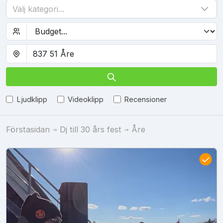
Välj kategori...
Ljudklipp
Videoklipp
Recensioner
Förstasidan
Dj till 30 års fest
Åre