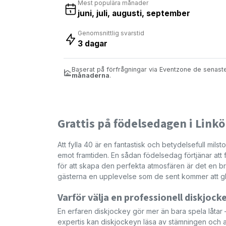
Mest populära månader
juni, juli, augusti, september
Genomsnittlig svarstid
3 dagar
Baserat på förfrågningar via Eventzone de senas
månaderna
.
Grattis på födelsedagen i Link
Att fylla 40 är en fantastisk och betydelsefull milst
emot framtiden. En sådan födelsedag förtjänar att f
för att skapa den perfekta atmosfären är det en bra
gästerna en upplevelse som de sent kommer att 
Varför välja en professionell diskjockey
En erfaren diskjockey gör mer än bara spela låtar – 
expertis kan diskjockeyn läsa av stämningen och a