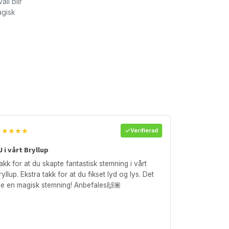
ll blir
agisk
★★★★★
Verifierad
J i vårt Bryllup
akk for at du skapte fantastisk stemning i vårt
ryllup. Ekstra takk for at du fikset lyd og lys. Det
le en magisk stemning! Anbefales🙌🏽