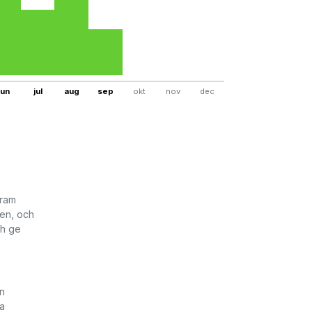
jun
jul
aug
sep
okt
nov
dec
fram
ken, och
ch ge
in
na