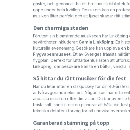
gäster, och genom att ha ett brett musikbibliotek f
uppe under hela kvällen. Dessutom kan en profession
musiken låter perfekt och att ljuset skapar rätt stäm
Den charmiga staden
Förutom sin blomstrande musikscen har Linköping e
sevärdheter inkluderar:
Gamla Linköping:
Ett his
kulturella evenemang. Besökare kan uppleva en bla
Flygvapenmuseet:
Ett av Sveriges främsta militä
flygplan, perfekt för luftfartsentusiasten att utforsk
Linköping, där besökare kan ta en båttur, vandra 
Så hittar du rätt musiker för din fest
När du letar efter en diskjockey för din 40-årsfest 
är två avgörande element. Någon som har erfarenhe
anpassa musiken efter din vision. Du bör även se ti
bästa sätt, särskilt om du planerar att hålla din fest
tekniska detaljer i förväg för att undvika överraskn
Garanterad stämning på topp