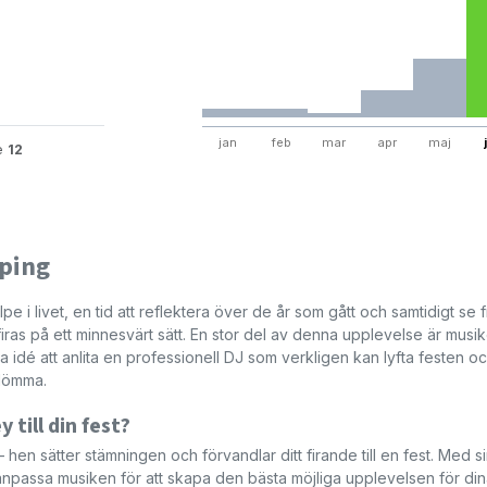
jan
feb
mar
apr
maj
te
12
öping
olpe i livet, en tid att reflektera över de år som gått och samtidigt se 
iras på ett minnesvärt sätt. En stor del av denna upplevelse är musi
 idé att anlita en professionell DJ som verkligen kan lyfta festen o
glömma.
 till din fest?
hen sätter stämningen och förvandlar ditt firande till en fest. Med s
npassa musiken för att skapa den bästa möjliga upplevelsen för di