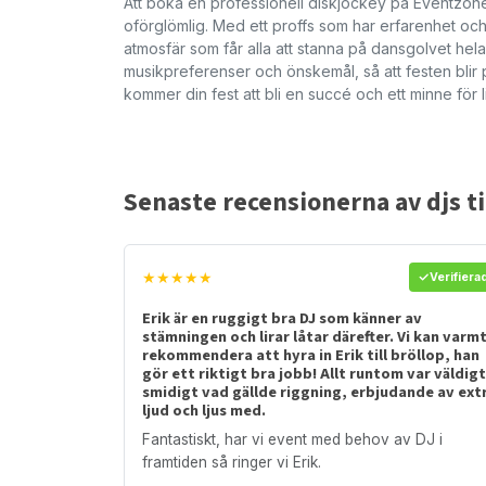
Att boka en professionell diskjockey på Eventzone til
oförglömlig. Med ett proffs som har erfarenhet oc
atmosfär som får alla att stanna på dansgolvet hela
musikpreferenser och önskemål, så att festen blir p
kommer din fest att bli en succé och ett minne för l
Senaste recensionerna av djs til
★★★★★
Verifiera
Erik är en ruggigt bra DJ som känner av
stämningen och lirar låtar därefter. Vi kan varm
rekommendera att hyra in Erik till bröllop, han
gör ett riktigt bra jobb! Allt runtom var väldigt
smidigt vad gällde riggning, erbjudande av ext
ljud och ljus med.
Fantastiskt, har vi event med behov av DJ i
framtiden så ringer vi Erik.