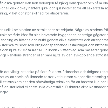
rån olika genrer, kan hen verkligen få igång dansgolvet och hålla en
ell diskjockey hantera ljud- och ljussystemet för att säkerställa at
ning, vilket gör stor skillnad för atmosfären.
n unik kombination av attraktioner att erbjuda. Några av stadens fr
toriskt område känt för sina bevarade byggnader, charmiga gågator 
ndning av historia och nutid genom olika aktiviteter och arrangem
rhistoriska museer som erbjuder spännande utställningar och historis
a och njuta av.
Göta Kanal:
En ikonisk vattenväg som passerar gen
längs kanalens stränder eller bara njuta av den avkopplande atmosfä
är det viktigt att tänka på flera faktorer. Erfarenhet och tidigare rec
t av att spela på liknande fester vet hur man skapar rätt stämning
ll att musikern har den nödvändiga tekniken för att hantera ljud och 
 på en stor lokal eller ett unikt eventställe. Diskutera alltid kostnader
ingar.