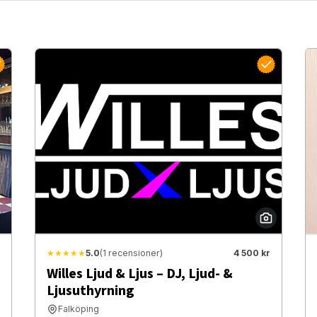
★★★★★
5.0
(1 recensioner)
4 500 kr
Willes Ljud & Ljus – DJ, Ljud- &
Ljusuthyrning
Falköping