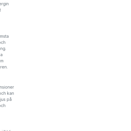
ergin
t
ämsta
och
ang.
ka
om
ren.
ensioner
 och kan
ljus på
 och