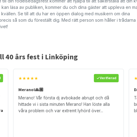
l din födelsedagsfest kommer att hjälpa till att säkerställa att din kvä
h kan läsa av publiken, kommer du och dina gäster att uppleva en m
 kvällen. Se till att du har en öppen dialog med musikern om dina
recis så som du föreställt dig. Med rätt person som håller i trådarna
ivet!
l 40 års fest i Linköping
★★★★★
d
Verifierad
Merano!🙏🏽
D
t
Merano! Vår första dj avbokade abrupt och då
T
hittade vi i sista minuten Merano! Han löste alla
b
ra
våra problem och var extremt lyhörd över...
b