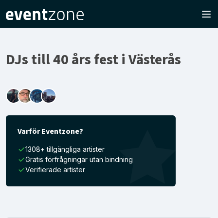
DJs till 40 års fest i Västerås
Varför Eventzone?
1308+ tillgängliga artister
Gratis förfrågningar utan bindning
Verifierade artister