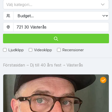
Välj kategori...
Ljudklipp
Videoklipp
Recensioner
Förstasidan
Dj till 40 års fest
Västerås