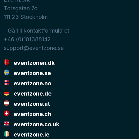
Torsgatan 7c
111 23
Stockholm
- Gå till kontaktformuläret
+46 (0)101388142
support@eventzone.se
eventzonen.dk
eventzone.se
eventzone.no
eventzone.de
eventzone.at
eventzone.ch
eventzone.co.uk
eventzone.ie