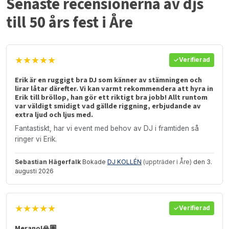
Senaste recensionerna av djs
till 50 års fest i Åre
★★★★★
Verifierad
Erik är en ruggigt bra DJ som känner av stämningen och
lirar låtar därefter. Vi kan varmt rekommendera att hyra in
Erik till bröllop, han gör ett riktigt bra jobb! Allt runtom
var väldigt smidigt vad gällde riggning, erbjudande av
extra ljud och ljus med.
Fantastiskt, har vi event med behov av DJ i framtiden så
ringer vi Erik.
Sebastian Hägerfalk
Bokade
DJ KOLLÉN
(uppträder i Åre)
den 3.
augusti 2026
★★★★★
Verifierad
Merano!🙏🏽