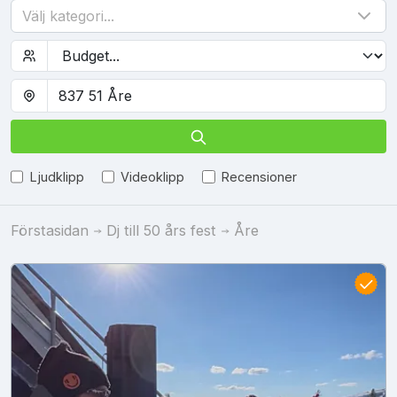
Välj kategori...
Ljudklipp
Videoklipp
Recensioner
Förstasidan
Dj till 50 års fest
Åre