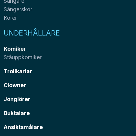
Sångare
Sångerskor
Körer
UNDERHÅLLARE
Komiker
Ståuppkomiker
Trollkarlar
Clowner
Jonglörer
Buktalare
Ansiktsmålare