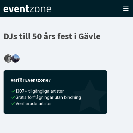
DJs till 50 års fest i Gävle
Varför Eventzone?
1307+ tillgängliga artister
Gratis förfrågningar utan bindning
Verifierade artister