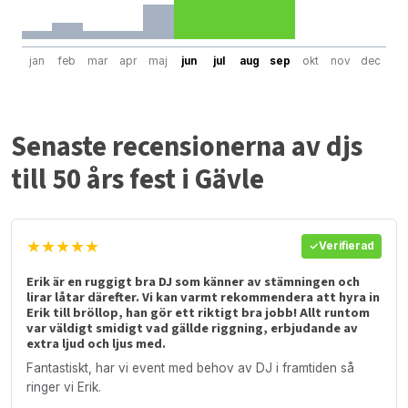
jan
feb
mar
apr
maj
jun
jul
aug
sep
okt
nov
dec
Senaste recensionerna av djs
till 50 års fest i Gävle
★★★★★
Verifierad
Erik är en ruggigt bra DJ som känner av stämningen och
lirar låtar därefter. Vi kan varmt rekommendera att hyra in
Erik till bröllop, han gör ett riktigt bra jobb! Allt runtom
var väldigt smidigt vad gällde riggning, erbjudande av
extra ljud och ljus med.
Fantastiskt, har vi event med behov av DJ i framtiden så
ringer vi Erik.