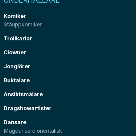
UNDERHÅLLARE
Komiker
Ståuppkomiker
Trollkarlar
Clowner
Jonglörer
Buktalare
Ansiktsmålare
Dragshowartister
Dansare
Magdansare orientalisk