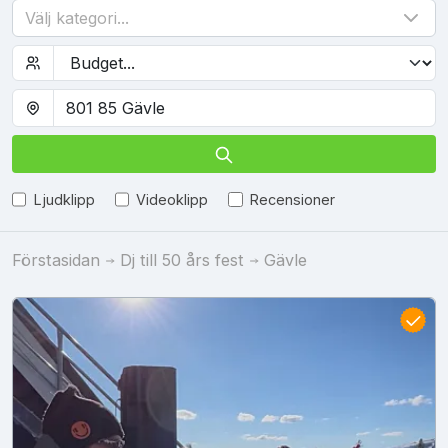
Välj kategori...
Ljudklipp
Videoklipp
Recensioner
Förstasidan
Dj till 50 års fest
Gävle