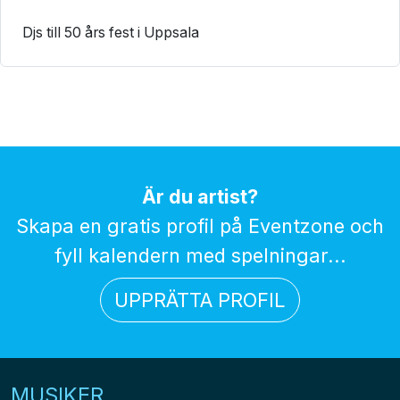
Djs till 50 års fest i Uppsala
Är du artist?
Skapa en gratis profil på Eventzone och
fyll kalendern med spelningar...
UPPRÄTTA PROFIL
MUSIKER