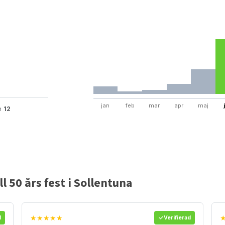
jan
feb
mar
apr
maj
te
12
l 50 års fest i Sollentuna
★★★★★
d
Verifierad