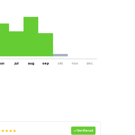
jun
jul
aug
sep
okt
nov
dec
★★★★★
Verifierad