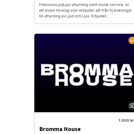
FnilssonsLjudLjus uthyrning samt musik service. Är
ett event företag som erbjuder allt från Dj bokningar
till uthyrning av Ljud och Ljus. Erbjuder...
1 000 kr
Bromma House