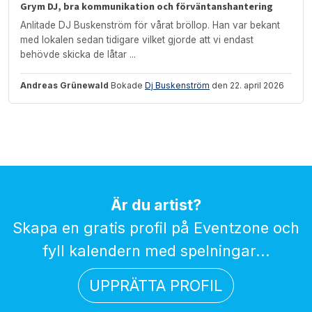
Grym DJ, bra kommunikation och förväntanshantering
Anlitade DJ Buskenström för vårat bröllop. Han var bekant
med lokalen sedan tidigare vilket gjorde att vi endast
behövde skicka de låtar ...
Andreas Grünewald
Bokade
Dj Buskenström
den 22. april 2026
Är du artist?
Skapa en gratis profil på Eventzone och
fyll kalendern med spelningar...
UPPRÄTTA PROFIL