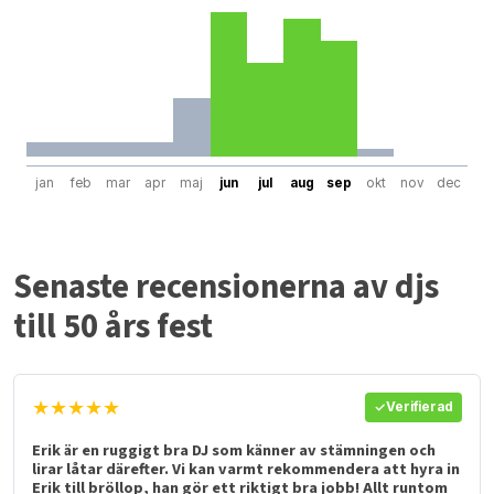
jan
feb
mar
apr
maj
jun
jul
aug
sep
okt
nov
dec
Senaste recensionerna av djs
till 50 års fest
★★★★★
Verifierad
Erik är en ruggigt bra DJ som känner av stämningen och
lirar låtar därefter. Vi kan varmt rekommendera att hyra in
Erik till bröllop, han gör ett riktigt bra jobb! Allt runtom