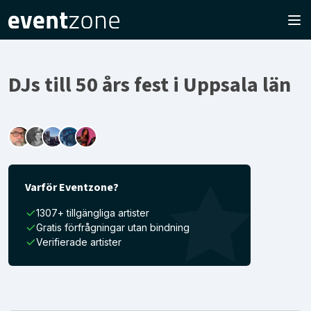
DJs till 50 års fest i Uppsala län
Varför Eventzone?
1307+ tillgängliga artister
Gratis förfrågningar utan bindning
Verifierade artister