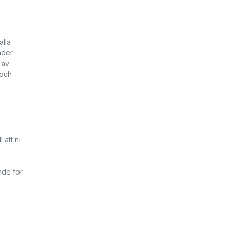
alla
ader
 av
 och
 att ni
ande för
.