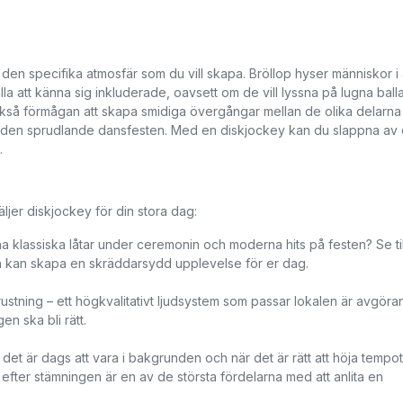
 den specifika atmosfär som du vill skapa. Bröllop hyser människor i 
lla att känna sig inkluderade, oavsett om de vill lyssna på lugna ball
r också förmågan att skapa smidiga övergångar mellan de olika delarna
l den sprudlande dansfesten. Med en diskjockey kan du slappna av
.
äljer diskjockey för din stora dag:
i ha klassiska låtar under ceremonin och moderna hits på festen? Se till
n kan skapa en skräddarsydd upplevelse för er dag.
 utrustning – ett högkvalitativt ljudsystem som passar lokalen är avgör
en ska bli rätt.
det är dags att vara i bakgrunden och när det är rätt att höja tempot
efter stämningen är en av de största fördelarna med att anlita en