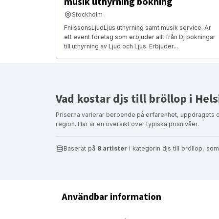
musik uthyrning bokning
Stockholm
FnilssonsLjudLjus uthyrning samt musik service. Är
ett event företag som erbjuder allt från Dj bokningar
till uthyrning av Ljud och Ljus. Erbjuder...
Vad kostar djs till bröllop i He
Priserna varierar beroende på erfarenhet, uppdragets 
region. Här är en översikt över typiska prisnivåer.
Baserat på
8 artister
i kategorin djs till bröllop, s
Användbar information