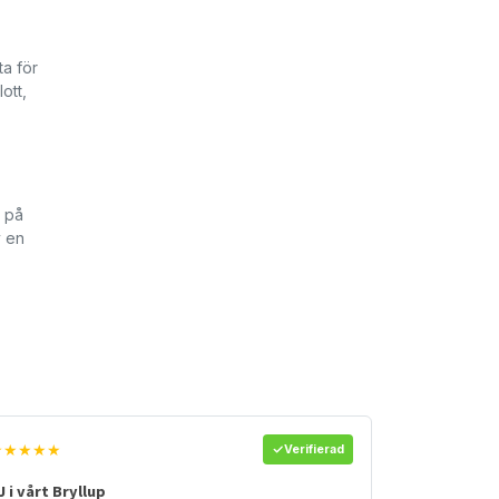
ta för
ott,
s på
v en
★★★★★
Verifierad
J i vårt Bryllup