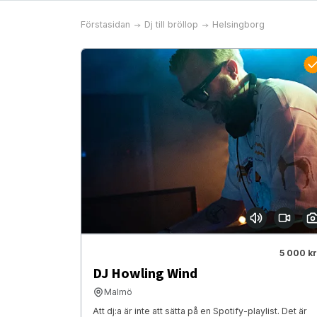
Förstasidan
Dj till bröllop
Helsingborg
5 000 kr
DJ Howling Wind
Malmö
Att dj:a är inte att sätta på en Spotify-playlist. Det är