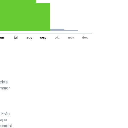
jun
jul
aug
sep
okt
nov
dec
ekta
kommer
 Från
kapa
 moment