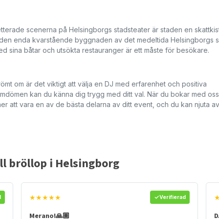
etterade scenerna på Helsingborgs stadsteater är staden en skattkis
 den enda kvarstående byggnaden av det medeltida Helsingborgs sl
med sina båtar och utsökta restauranger är ett måste för besökare.
römt om är det viktigt att välja en DJ med erfarenhet och positiva
 omdömen kan du känna dig trygg med ditt val. När du bokar med os
 att vara en av de bästa delarna av ditt event, och du kan njuta a
ll bröllop i Helsingborg
★★★★★
d
Verifierad
Merano!🙏🏽
D