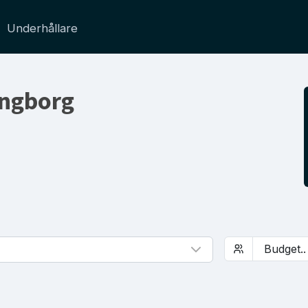
Underhållare
singborg