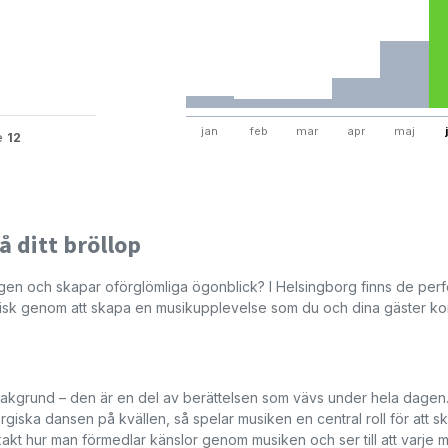
jan
feb
mar
apr
maj
te
12
 ditt bröllop
en och skapar oförglömliga ögonblick? I Helsingborg finns de perf
agisk genom att skapa en musikupplevelse som du och dina gäster 
bakgrund – den är en del av berättelsen som vävs under hela dagen.
rgiska dansen på kvällen, så spelar musiken en central roll för att s
xakt hur man förmedlar känslor genom musiken och ser till att varje