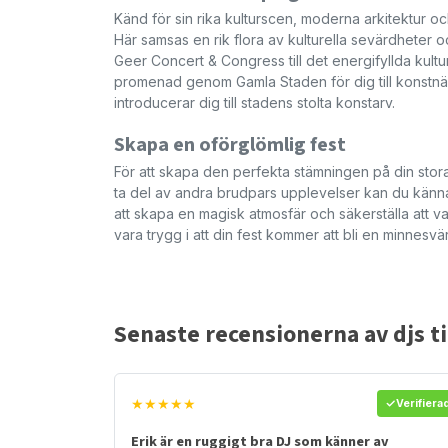
Känd för sin rika kulturscen, moderna arkitektur och 
Här samsas en rik flora av kulturella sevärdheter 
Geer Concert & Congress till det energifyllda kult
promenad genom Gamla Staden för dig till konstn
introducerar dig till stadens stolta konstarv.
Skapa en oförglömlig fest
För att skapa den perfekta stämningen på din stora
ta del av andra brudpars upplevelser kan du känna
att skapa en magisk atmosfär och säkerställa att 
vara trygg i att din fest kommer att bli en minnesv
Senaste recensionerna av djs ti
★★★★★
Verifiera
Erik är en ruggigt bra DJ som känner av