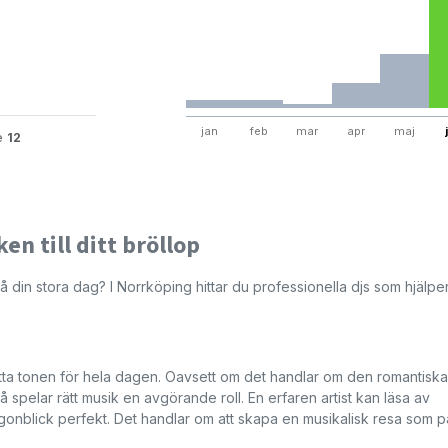
jan
feb
mar
apr
maj
te
12
n till ditt bröllop
in stora dag? I Norrköping hittar du professionella djs som hjälper t
sätta tonen för hela dagen. Oavsett om det handlar om den romantiska
 spelar rätt musik en avgörande roll. En erfaren artist kan läsa av
ögonblick perfekt. Det handlar om att skapa en musikalisk resa som p