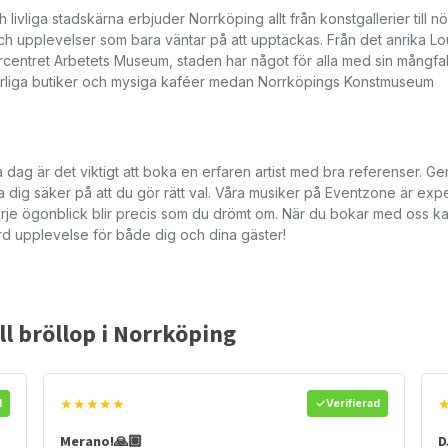
livliga stadskärna erbjuder Norrköping allt från konstgallerier till nöj
och upplevelser som bara väntar på att upptäckas. Från det anrika Lo
urcentret Arbetets Museum, staden har något för alla med sin mångfal
ärliga butiker och mysiga kaféer medan Norrköpings Konstmuseum
 dag är det viktigt att boka en erfaren artist med bra referenser. Ge
 dig säker på att du gör rätt val. Våra musiker på Eventzone är exp
varje ögonblick blir precis som du drömt om. När du bokar med oss k
ärd upplevelse för både dig och dina gäster!
ll bröllop i Norrköping
★★★★★
d
Verifierad
Merano!🙏🏽
D