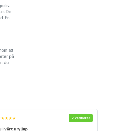
esliv.
uis De
d. En
nom att
erter på
an du
★★★★★
Verifierad
J i vårt Bryllup