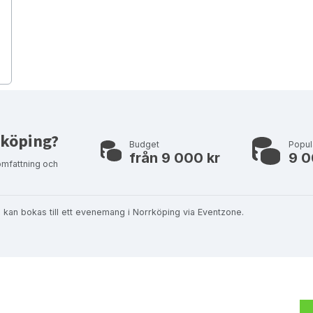
rrköping?
Budget
Popul
från 9 000 kr
9 0
omfattning och
om kan bokas till ett evenemang i Norrköping via Eventzone.