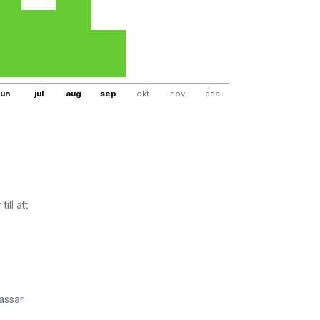
jun
jul
aug
sep
okt
nov
dec
ill att
assar