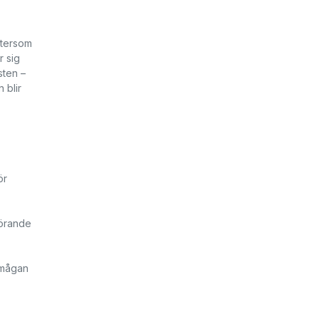
ftersom
r sig
sten –
 blir
ör
görande
örmågan