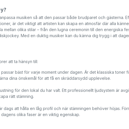
ey?
att anpassa musiken så att den passar både brudparet och gästerna. E
ioner, är det viktigt att artisten kan skapa en atmosfär där alla känne
 mellan olika stilar – från den lugna ceremonin till den energiska fe
iskjockey. Med en duktig musiker kan du känna dig trygg i att dagen
rer att ta hänsyn till:
passar bäst för varje moment under dagen. Är det klassiska toner f
rna dina önskemål för att få en skräddarsydd upplevelse.
rustning för den lokal du har valt. Ett professionellt ljudsystem är av
kapa rätt stämning.
 är dags att hålla en låg profil och när stämningen behöver höjas. F
 dagens olika faser är en viktig egenskap.