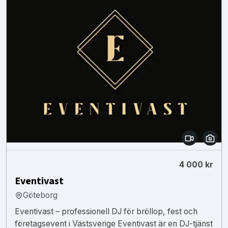
4 000 kr
Eventivast
Göteborg
Eventivast – professionell DJ för bröllop, fest och
företagsevent i Västsverige Eventivast är en DJ-tjänst