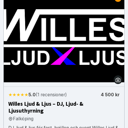
★★★★★
5.0
(1 recensioner)
4 500 kr
Willes Ljud & Ljus – DJ, Ljud- &
Ljusuthyrning
Falköping
DJ, ljud & ljus för fest, bröllop och event Willes Ljud &