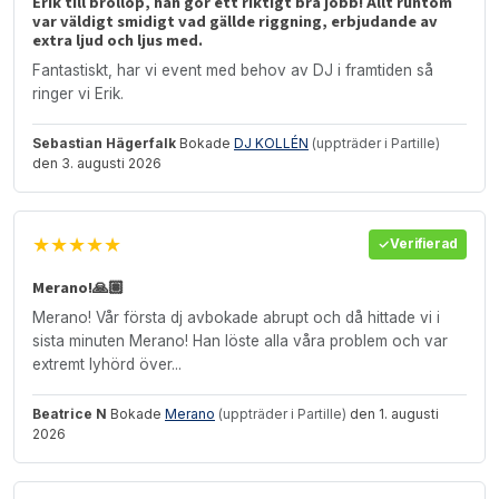
Erik till bröllop, han gör ett riktigt bra jobb! Allt runtom
var väldigt smidigt vad gällde riggning, erbjudande av
extra ljud och ljus med.
Fantastiskt, har vi event med behov av DJ i framtiden så
ringer vi Erik.
Sebastian Hägerfalk
Bokade
DJ KOLLÉN
(uppträder i Partille)
den 3. augusti 2026
★★★★★
Verifierad
Merano!🙏🏽
Merano! Vår första dj avbokade abrupt och då hittade vi i
sista minuten Merano! Han löste alla våra problem och var
extremt lyhörd över...
Beatrice N
Bokade
Merano
(uppträder i Partille)
den 1. augusti
2026