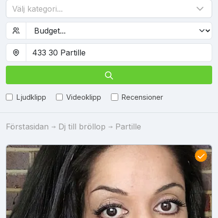
Välj kategori...
Ljudklipp
Videoklipp
Recensioner
Förstasidan
Dj till bröllop
Partille