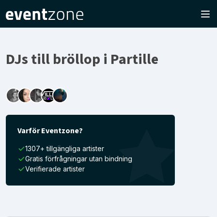
DJs till bröllop i Partille
Varför Eventzone?
1307+ tillgängliga artister
Gratis förfrågningar utan bindning
Verifierade artister