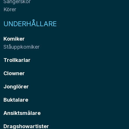
Sångerskor
Körer
UNDERHÅLLARE
Komiker
Ståuppkomiker
Trollkarlar
Clowner
Jonglörer
Buktalare
Ansiktsmålare
Dragshowartister