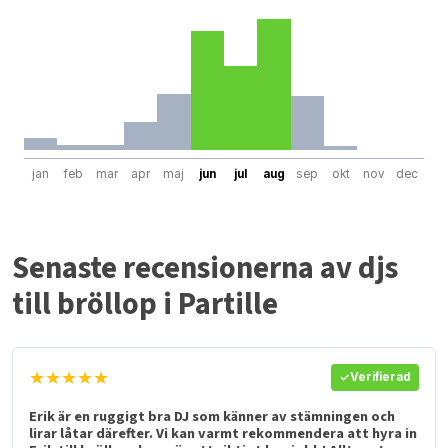
jan
feb
mar
apr
maj
jun
jul
aug
sep
okt
nov
dec
Senaste recensionerna av djs
till bröllop i Partille
★★★★★
Verifierad
Erik är en ruggigt bra DJ som känner av stämningen och
lirar låtar därefter. Vi kan varmt rekommendera att hyra in