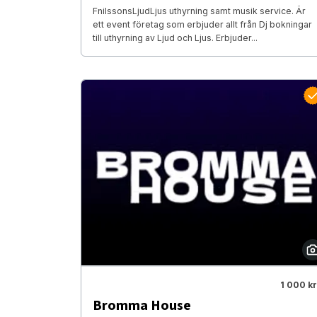
FnilssonsLjudLjus uthyrning samt musik service. Är
ett event företag som erbjuder allt från Dj bokningar
till uthyrning av Ljud och Ljus. Erbjuder...
1 000 kr
Bromma House