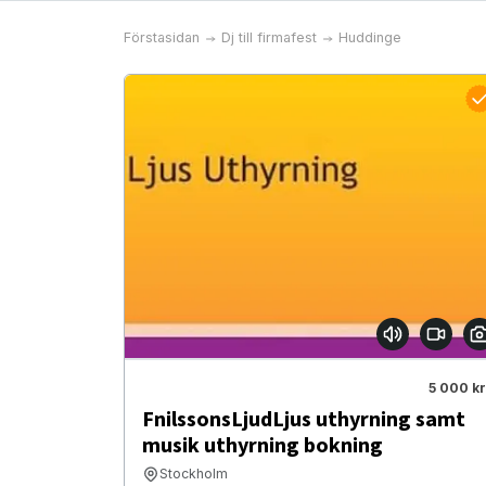
Förstasidan
Dj till firmafest
Huddinge
5 000 kr
FnilssonsLjudLjus uthyrning samt
musik uthyrning bokning
Stockholm