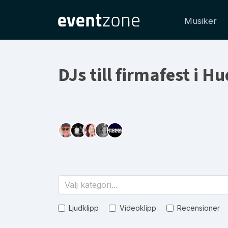
Musiker
DJs till firmafest i H
Välj kategori...
Ljudklipp
Videoklipp
Recensioner