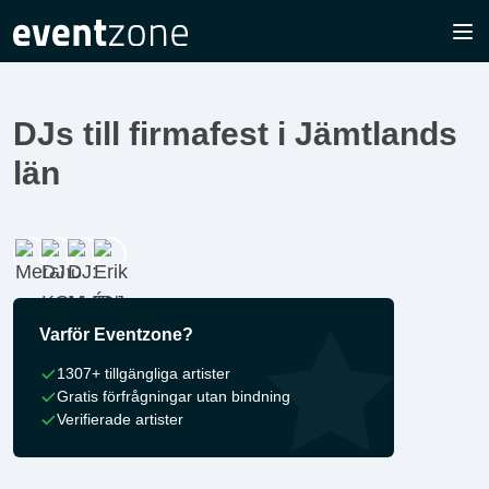
DJs till firmafest i Jämtlands
län
Varför Eventzone?
1307+ tillgängliga artister
Gratis förfrågningar utan bindning
Verifierade artister