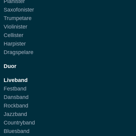
Pianister
Saxofonister
Trumpetare
Violinister
Cellister
Harpister
Dragspelare
Duor
Liveband
Festband
Dansband
Rockband
Jazzband
Countryband
Bluesband