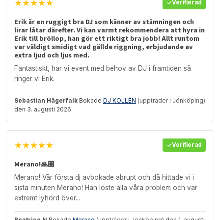
★★★★★
Verifierad
Erik är en ruggigt bra DJ som känner av stämningen och
lirar låtar därefter. Vi kan varmt rekommendera att hyra in
Erik till bröllop, han gör ett riktigt bra jobb! Allt runtom
var väldigt smidigt vad gällde riggning, erbjudande av
extra ljud och ljus med.
Fantastiskt, har vi event med behov av DJ i framtiden så
ringer vi Erik.
Sebastian Hägerfalk
Bokade
DJ KOLLÉN
(uppträder i Jönköping)
den 3. augusti 2026
★★★★★
Verifierad
Merano!🙏🏽
Merano! Vår första dj avbokade abrupt och då hittade vi i
sista minuten Merano! Han löste alla våra problem och var
extremt lyhörd över...
Beatrice N
Bokade
Merano
(uppträder i Jönköping)
den 1. augusti