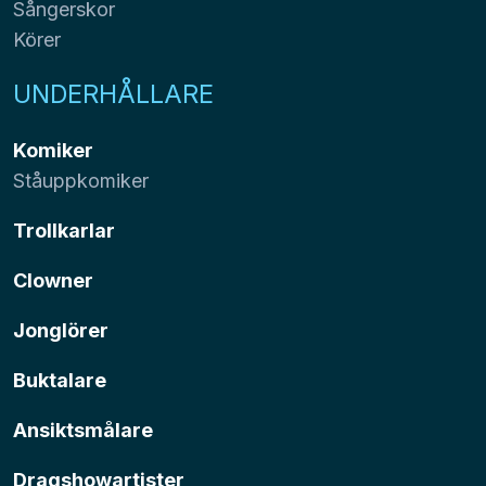
Sångerskor
Körer
UNDERHÅLLARE
Komiker
Ståuppkomiker
Trollkarlar
Clowner
Jonglörer
Buktalare
Ansiktsmålare
Dragshowartister