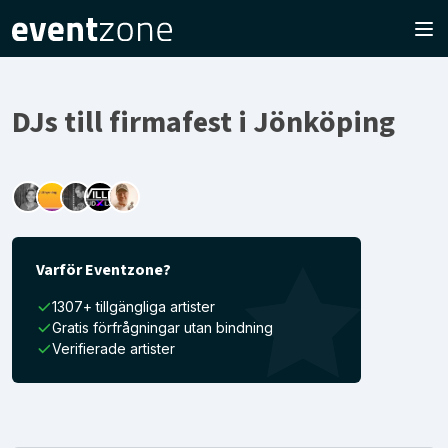
DJs till firmafest i Jönköping
Varför Eventzone?
1307+ tillgängliga artister
Gratis förfrågningar utan bindning
Verifierade artister