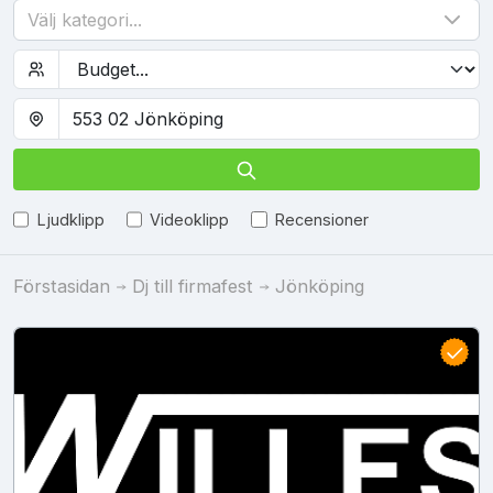
Välj kategori...
Ljudklipp
Videoklipp
Recensioner
Förstasidan
Dj till firmafest
Jönköping