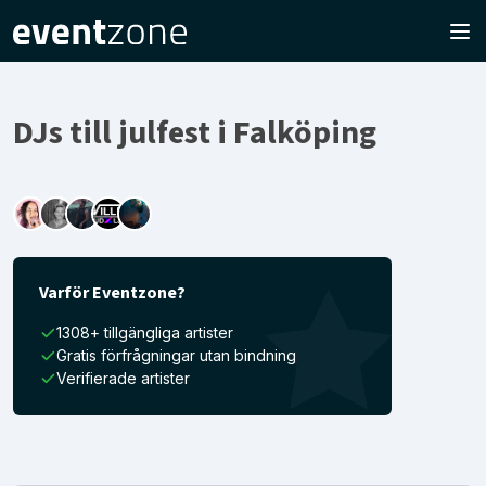
DJs till julfest i Falköping
Varför Eventzone?
1308+ tillgängliga artister
Gratis förfrågningar utan bindning
Verifierade artister