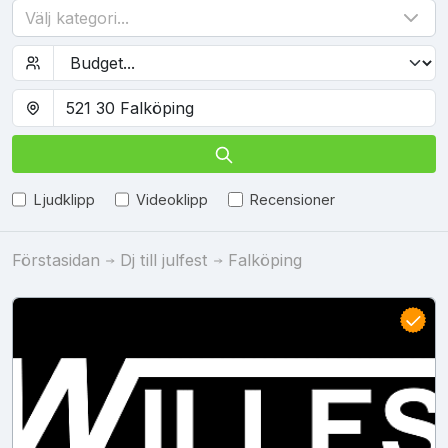
Välj kategori...
Ljudklipp
Videoklipp
Recensioner
Förstasidan
Dj till julfest
Falköping