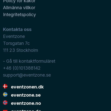
Policy för kakor
Allmänna villkor
Integritetspolicy
Kontakta oss
Eventzone
Torsgatan 7c
111 23
Stockholm
- Gå till kontaktformuläret
+46 (0)101388142
support@eventzone.se
eventzonen.dk
eventzone.se
eventzone.no