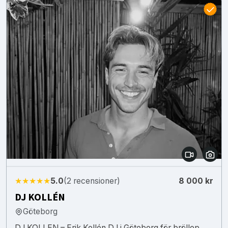
★★★★★
5.0
(2 recensioner)
8 000 kr
DJ KOLLÉN
Göteborg
DJ KOLLEN – Erik Kollén DJ i Göteborg för bröllop,