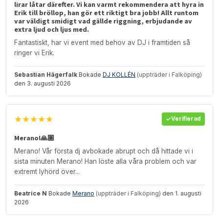
lirar låtar därefter. Vi kan varmt rekommendera att hyra in
Erik till bröllop, han gör ett riktigt bra jobb! Allt runtom
var väldigt smidigt vad gällde riggning, erbjudande av
extra ljud och ljus med.
Fantastiskt, har vi event med behov av DJ i framtiden så
ringer vi Erik.
Sebastian Hägerfalk
Bokade
DJ KOLLÉN
(uppträder i Falköping)
den 3. augusti 2026
★★★★★
Verifierad
Merano!🙏🏽
Merano! Vår första dj avbokade abrupt och då hittade vi i
sista minuten Merano! Han löste alla våra problem och var
extremt lyhörd över...
Beatrice N
Bokade
Merano
(uppträder i Falköping)
den 1. augusti
2026