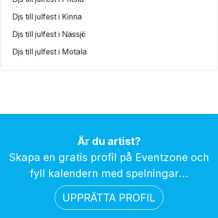
Djs till julfest i Kinna
Djs till julfest i Nässjö
Djs till julfest i Motala
Är du artist?
Skapa en gratis profil på Eventzone och
fyll kalendern med spelningar...
UPPRÄTTA PROFIL