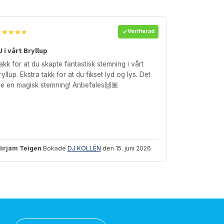
★★★★★
Verifierad
J i vårt Bryllup
akk for at du skapte fantastisk stemning i vårt
ryllup. Ekstra takk for at du fikset lyd og lys. Det
le en magisk stemning! Anbefales🙌🏽
irjam Teigen
Bokade
DJ KOLLÉN
den 15. juni 2026