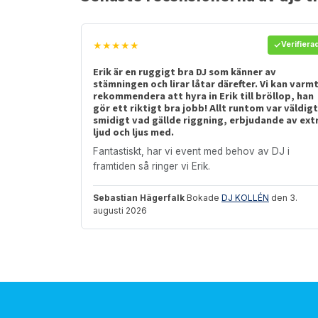
★★★★★
Verifiera
Erik är en ruggigt bra DJ som känner av
stämningen och lirar låtar därefter. Vi kan varm
rekommendera att hyra in Erik till bröllop, han
gör ett riktigt bra jobb! Allt runtom var väldigt
smidigt vad gällde riggning, erbjudande av ext
ljud och ljus med.
Fantastiskt, har vi event med behov av DJ i
framtiden så ringer vi Erik.
Sebastian Hägerfalk
Bokade
DJ KOLLÉN
den 3.
augusti 2026