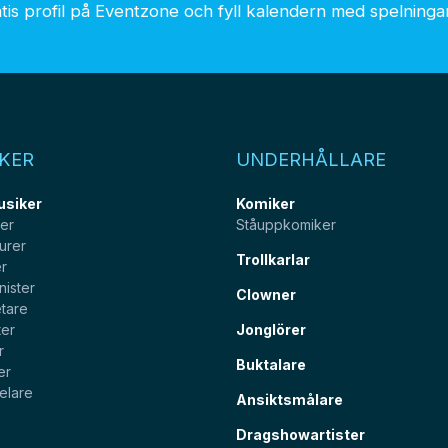
is profil på Eventzone och fyll kalendern med spelningar.
KER
UNDERHÅLLARE
usiker
Komiker
ter
Ståuppkomiker
urer
Trollkarlar
er
nister
Clowner
tare
ter
Jonglörer
r
Buktalare
er
elare
Ansiktsmålare
Dragshowartister