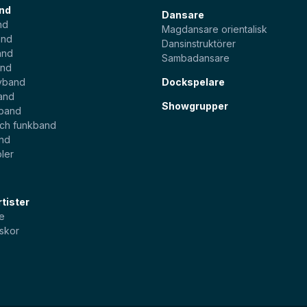
nd
Dansare
nd
Magdansare orientalisk
and
Dansinstruktörer
and
Sambadansare
and
yband
Dockspelare
and
Showgrupper
sband
och funkband
and
ler
tister
e
skor