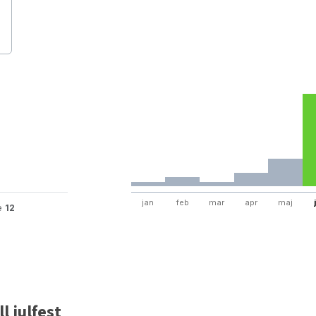
jan
feb
mar
apr
maj
te
12
l julfest