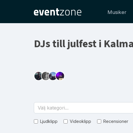
Musiker
DJs till julfest i Kalm
Välj kategori...
Ljudklipp
Videoklipp
Recensioner