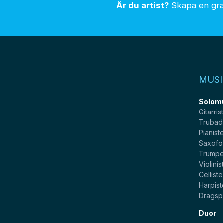
Är du artist?
Skapa en grat
MUSI
Solom
Gitarris
Trubad
Pianist
Saxofo
Trumpe
Violinis
Celliste
Harpist
Dragsp
Duor