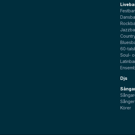
Liveba
Festba
Dansb
Rockb
Jazzb
Countr
Bluesb
60-tal
Soul- 
Latinb
Ensemb
Djs
Sångar
Sångar
Sånger
Körer