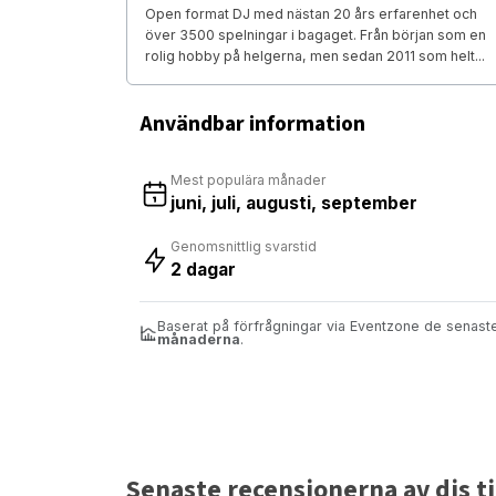
Open format DJ med nästan 20 års erfarenhet och
över 3500 spelningar i bagaget. Från början som en
rolig hobby på helgerna, men sedan 2011 som helt...
Användbar information
Mest populära månader
juni, juli, augusti, september
Genomsnittlig svarstid
2 dagar
Baserat på förfrågningar via Eventzone de senas
månaderna
.
Senaste recensionerna av djs til