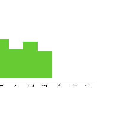
jun
jul
aug
sep
okt
nov
dec