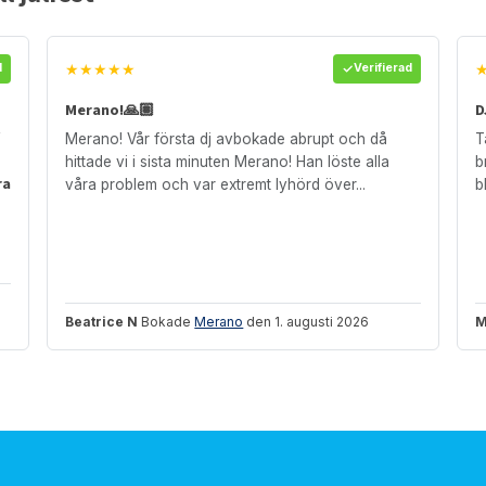
★★★★★
d
Verifierad
Merano!🙏🏽
D
t
Merano! Vår första dj avbokade abrupt och då
T
hittade vi i sista minuten Merano! Han löste alla
b
ra
våra problem och var extremt lyhörd över...
b
Beatrice N
Bokade
Merano
den 1. augusti 2026
M