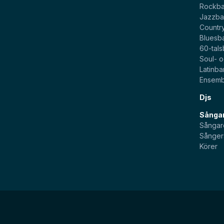
Rockb
Jazzb
Countr
Bluesb
60-tal
Soul- 
Latinb
Ensemb
Djs
Sångar
Sångar
Sånger
Körer