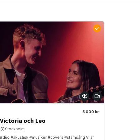
5 000 kr
Victoria och Leo
Stockholm
#duo #akustisk #musiker #covers #stämsång Vi är