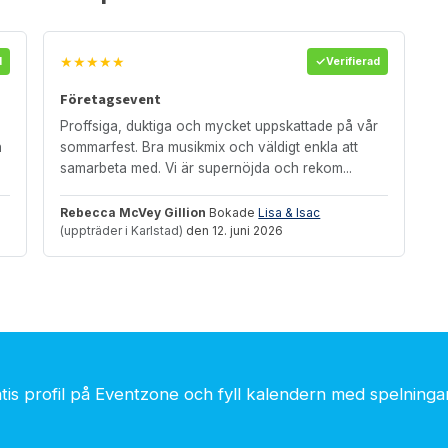
★★★★★
d
Verifierad
Företagsevent
Proffsiga, duktiga och mycket uppskattade på vår
h
sommarfest. Bra musikmix och väldigt enkla att
samarbeta med. Vi är supernöjda och rekom...
Rebecca McVey Gillion
Bokade
Lisa & Isac
(uppträder i Karlstad)
den 12. juni 2026
is profil på Eventzone och fyll kalendern med spelningar.