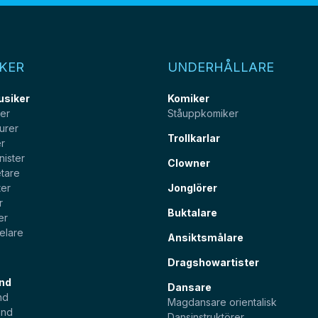
KER
UNDERHÅLLARE
usiker
Komiker
ter
Ståuppkomiker
urer
Trollkarlar
er
nister
Clowner
tare
ter
Jonglörer
r
Buktalare
er
elare
Ansiktsmålare
Dragshowartister
nd
Dansare
nd
Magdansare orientalisk
and
Dansinstruktörer