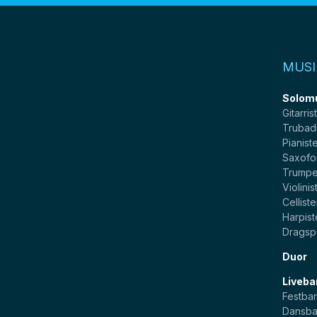
MUSI
Solom
Gitarris
Trubad
Pianist
Saxofo
Trumpe
Violinis
Celliste
Harpist
Dragsp
Duor
Liveba
Festba
Dansb