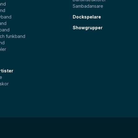
and
Sambadansare
and
yband
Dockspelare
and
Showgrupper
sband
och funkband
and
ler
tister
e
skor