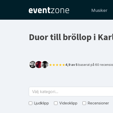
Musiker
Duor till bröllop i Ka
★★★★★
4,9 av 5
baserat på 60 recension
Välj kategori...
Ljudklipp
Videoklipp
Recensioner