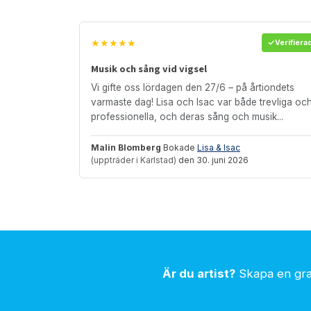
★★★★★
Verifiera
Musik och sång vid vigsel
Vi gifte oss lördagen den 27/6 – på årtiondets
varmaste dag! Lisa och Isac var både trevliga oc
professionella, och deras sång och musik...
Malin Blomberg
Bokade
Lisa & Isac
(uppträder i Karlstad)
den 30. juni 2026
Är du artist?
Skapa en grat