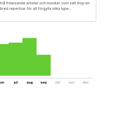
två frilansande artister och musiker som satt ihop en
bred repertoar för att förgylla olika type...
jun
jul
aug
sep
okt
nov
dec