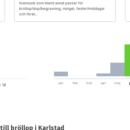
livemusik som bland annat passar för
bröllop/dop/begravning, mingel, fester/middagar
och föret...
jan
feb
mar
apr
maj
te
12
ill bröllop i Karlstad