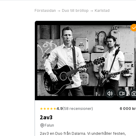
Förstasidan
Duo till bröllop
Karlstad
★★★★★
4.9
(58 recensioner)
6 000 kr
2av3
Falun
2av3 en Duo från Dalarna. Vi underhåller festen,