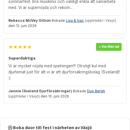
sommarfest. Bra musikmix och väldigt enkla att samarbeta
med. Vi är supernöjda och rekom...
Rebecca McVey Gillion
Bokade
Lisa & Isac
(uppträder i Växjö)
den 12. juni 2026
★★★★★
Verifierad
Superduktiga
Vi är mycket nöjda med spelningen!!! Otroligt kul med
djurtemat just för att vi är ett djurförsäkringsbolag (Sveland)!
:)
Jennie (Sveland Djurförsäkringar)
Bokade
Duo Bergh
(uppträder i Växjö)
den 10. juni 2026
Boka duor till fest i närheten av Växjö