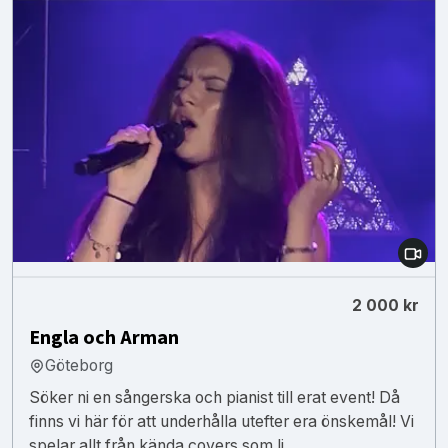
2 000 kr
Engla och Arman
Göteborg
Söker ni en sångerska och pianist till erat event! Då
finns vi här för att underhålla utefter era önskemål! Vi
spelar allt från kända covers som li...