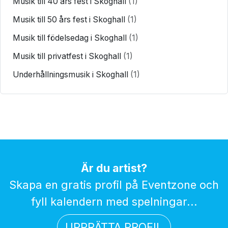
Musik till 40 års fest i Skoghall
(1)
Musik till 50 års fest i Skoghall
(1)
Musik till födelsedag i Skoghall
(1)
Musik till privatfest i Skoghall
(1)
Underhållningsmusik i Skoghall
(1)
Är du artist?
Skapa en gratis profil på Eventzone och
fyll kalendern med spelningar...
UPPRÄTTA PROFIL