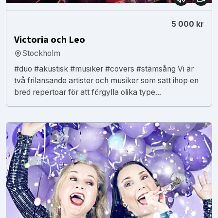
5 000 kr
Victoria och Leo
Stockholm
#duo #akustisk #musiker #covers #stämsång Vi är
två frilansande artister och musiker som satt ihop en
bred repertoar för att förgylla olika type...