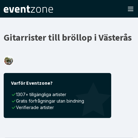
Gitarrister till bröllop i Västerås
Varför Eventzone?
1307+ tillgängliga artister
Gratis förfrågningar utan bindning
Verifierade artister