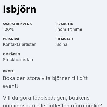
Isbjörn
SVARSFREKVENS
SVARSTID
100%
Inom 1 timme
PRISNIVÅ
HEMSTAD
Kontakta artisten
Solna
OMRÅDEN
Stockholms län
PROFIL
Boka den stora vita björnen till ditt
event!
Vill du göra födelsedagen, butikens
öppningsdag eller julfesten oförglömlig?