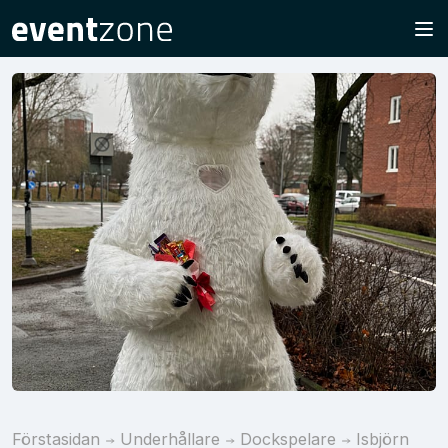
Förstasidan
Underhållare
Dockspelare
Isbjörn