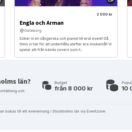
2 000 kr
Engla och Arman
Göteborg
Söker ni en sångerska och pianist till erat event! Då
finns vi här för att underhålla utefter era önskemål! Vi
spelar allt från kända covers som li...
holms län?
Budget
Popul
från 8 000 kr
10 
omfattning och
an bokas till ett evenemang i Stockholms län via Eventzone.