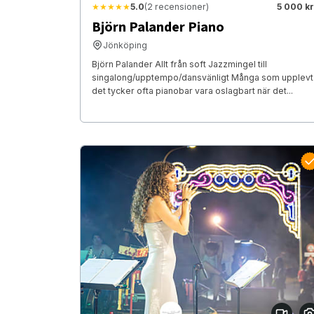
★★★★★
5.0
(2 recensioner)
5 000 kr
Björn Palander Piano
Jönköping
Björn Palander Allt från soft Jazzmingel till
singalong/upptempo/dansvänligt Många som upplevt
det tycker ofta pianobar vara oslagbart när det...