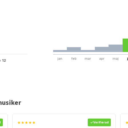
jan
feb
mar
apr
maj
te
12
musiker
★★★★★
d
Verifierad