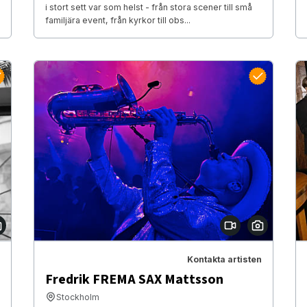
i stort sett var som helst - från stora scener till små
familjära event, från kyrkor till obs...
Kontakta artisten
Fredrik FREMA SAX Mattsson
Stockholm