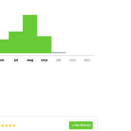
jun
jul
aug
sep
okt
nov
dec
★★★★★
Verifierad