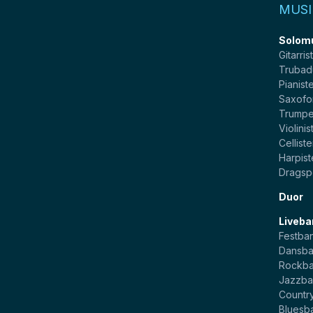
MUSI
Solom
Gitarris
Trubad
Pianist
Saxofo
Trumpe
Violinis
Celliste
Harpist
Dragsp
Duor
Liveba
Festba
Dansb
Rockb
Jazzb
Countr
Bluesb