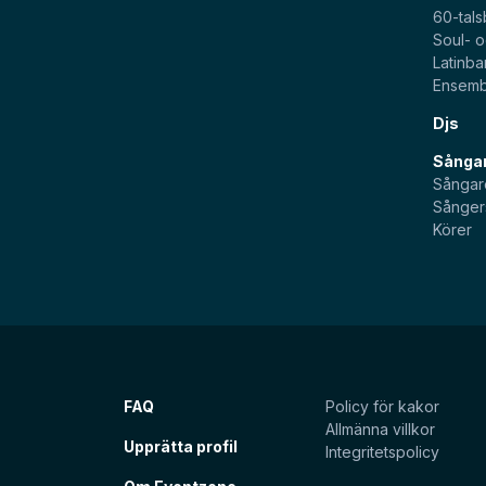
60-tal
Soul- 
Latinb
Ensemb
Djs
Sångar
Sångar
Sånger
Körer
FAQ
Policy för kakor
Allmänna villkor
Upprätta profil
Integritetspolicy