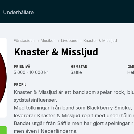
Underhållare
Förstasidan
Musiker
Liveband
Knaster & Missljud
Knaster & Missljud
PRISNIVÅ
HEMSTAD
OM
5 000 - 10 000 kr
Säffle
Hel
PROFIL
Knaster & Missljud är ett band som spelar rock, b
sydstatsinfluenser.
Med tolkningar från band som Blackberry Smoke, Z
levererar Knaster & Missljud rejält med underhållni
Bandet utgår från Säffle men har gjort spelningar r
men även i Nederländerna.