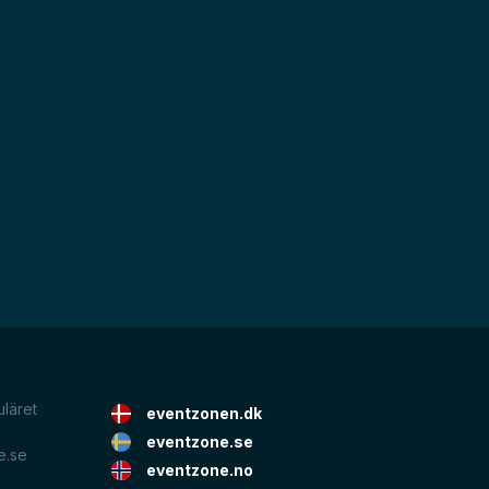
uläret
eventzonen.dk
eventzone.se
e.se
eventzone.no