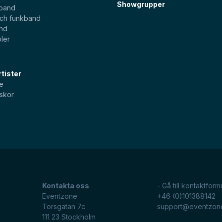
Showgrupper
sband
och funkband
and
ler
tister
e
skor
Kontakta oss
- Gå till kontaktform
Eventzone
+46 (0)101388142
Torsgatan 7c
support@eventzon
111 23
Stockholm