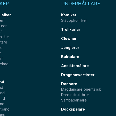
KER
UNDERHÅLLARE
usiker
Komiker
ter
Ståuppkomiker
urer
Trollkarlar
er
nister
Clowner
tare
ter
Jonglörer
r
Buktalare
er
elare
Ansiktsmålare
Dragshowartister
nd
Dansare
nd
Magdansare orientalisk
and
Dansinstruktörer
and
Sambadansare
and
yband
Dockspelare
and