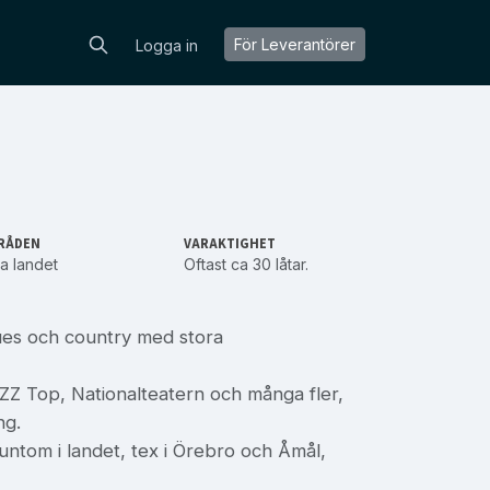
För Leverantörer
Logga in
RÅDEN
VARAKTIGHET
a landet
Oftast ca 30 låtar.
lues och country med stora
Z Top, Nationalteatern och många fler,
ng.
untom i landet, tex i Örebro och Åmål,