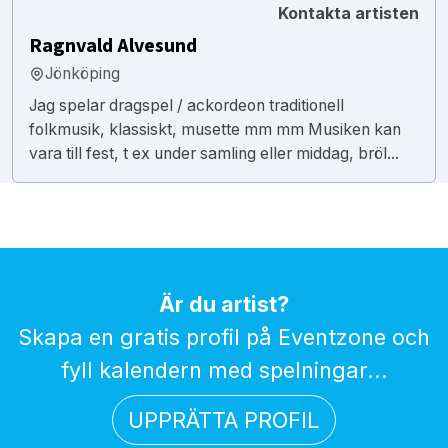
Kontakta artisten
Ragnvald Alvesund
Jönköping
Jag spelar dragspel / ackordeon traditionell
folkmusik, klassiskt, musette mm mm Musiken kan
vara till fest, t ex under samling eller middag, bröl...
Är du artist?
Skapa en gratis profil på Eventzone och
fyll kalendern med spelningar...
UPPRÄTTA PROFIL