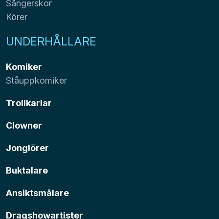
Sångerskor
Körer
UNDERHÅLLARE
Komiker
Ståuppkomiker
Trollkarlar
Clowner
Jonglörer
Buktalare
Ansiktsmålare
Dragshowartister