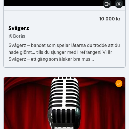
10 000 kr
Svågerz
Borås
Svågerz – bandet som spelar låtarna du trodde att du
hade glömt... tills du sjunger med i refrängen! Vi är
Svågerz – ett gäng som älskar bra mus...