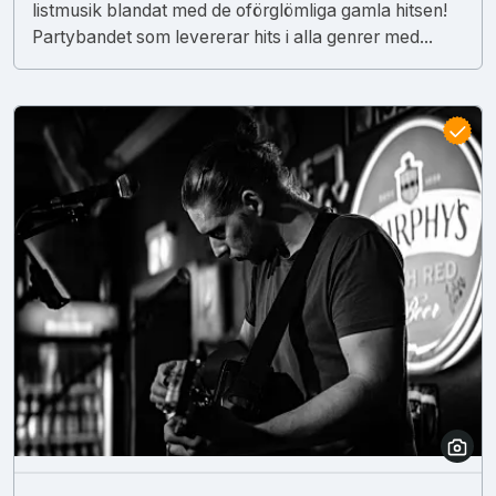
listmusik blandat med de oförglömliga gamla hitsen!
Partybandet som levererar hits i alla genrer med...