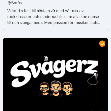
Borås
Vi tar din fest till nästa nivå med vår mix av
rockklassiker och moderna hits som alla kan dansa
till och sjunga med i. Med passion för musiken och...