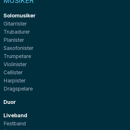
MUSIKER
Solomusiker
Gitarrister
Trubadurer
Pianister
Saxofonister
Trumpetare
Violinister
Cellister
Harpister
Dragspelare
Duor
Liveband
Festband