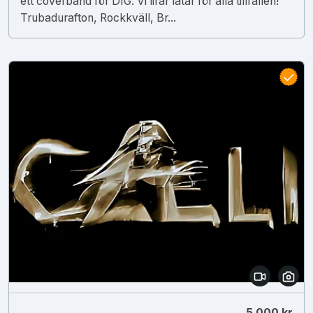
ett coverband för DIG. Vi lirar låtar för alla tillfällen!
Trubadurafton, Rockkväll, Br...
5 000 kr