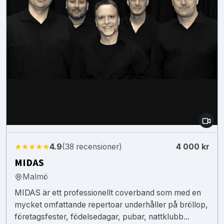
★★★★★
4.9
(38 recensioner)
4 000 kr
MIDAS
Malmö
MIDAS är ett professionellt coverband som med en
mycket omfattande repertoar underhåller på bröllop,
företagsfester, födelsedagar, pubar, nattklubb...