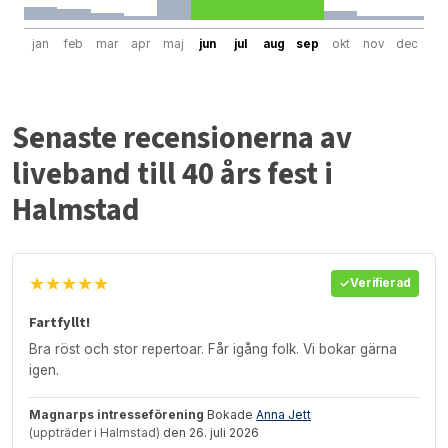
jan
feb
mar
apr
maj
jun
jul
aug
sep
okt
nov
dec
Senaste recensionerna av
liveband till 40 års fest i
Halmstad
★★★★★
Verifierad
Fartfyllt!
Bra röst och stor repertoar. Får igång folk. Vi bokar gärna
igen.
Magnarps intresseförening
Bokade
Anna Jett
(uppträder i Halmstad)
den 26. juli 2026