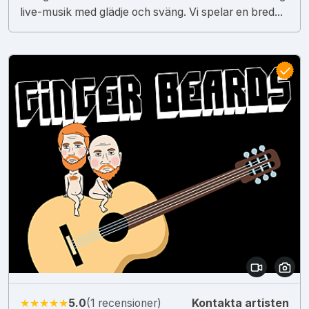
live-musik med glädje och sväng. Vi spelar en bred...
★★★★★
5.0
(1 recensioner)
Kontakta artisten