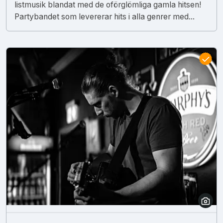
listmusik blandat med de oförglömliga gamla hitsen!
Partybandet som levererar hits i alla genrer med...