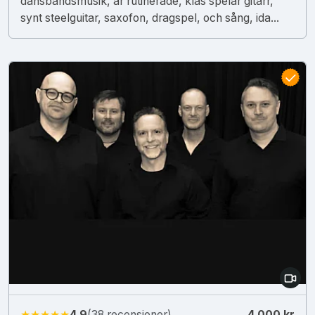
dansbandsmusik, är rutinerade, klas spelar gitarr,
synt steelguitar, saxofon, dragspel, och sång, ida...
★★★★★
4.9
(38 recensioner)
4 000 kr