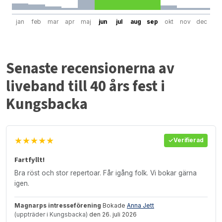
jan
feb
mar
apr
maj
jun
jul
aug
sep
okt
nov
dec
Senaste recensionerna av
liveband till 40 års fest i
Kungsbacka
★★★★★
Verifierad
Fartfyllt!
Bra röst och stor repertoar. Får igång folk. Vi bokar gärna
igen.
Magnarps intresseförening
Bokade
Anna Jett
(uppträder i Kungsbacka)
den 26. juli 2026