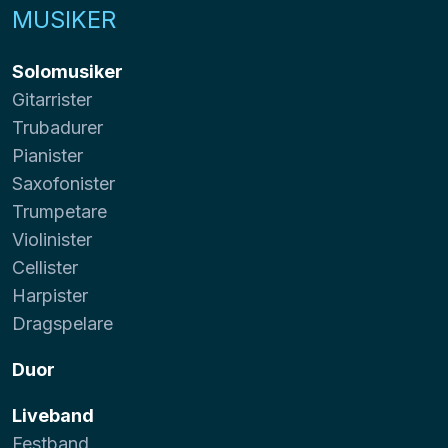
MUSIKER
Solomusiker
Gitarrister
Trubadurer
Pianister
Saxofonister
Trumpetare
Violinister
Cellister
Harpister
Dragspelare
Duor
Liveband
Festband