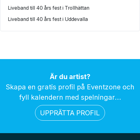
Liveband till 40 års fest i Trollhättan
Liveband till 40 års fest i Uddevalla
Är du artist?
Skapa en gratis profil på Eventzone och
fyll kalendern med spelningar...
UPPRÄTTA PROFIL