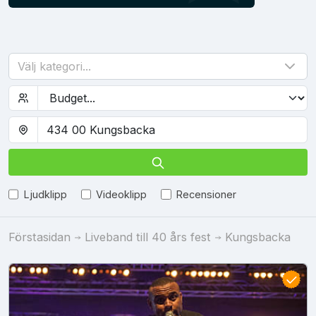
Välj kategori...
Ljudklipp
Videoklipp
Recensioner
Förstasidan
Liveband till 40 års fest
Kungsbacka