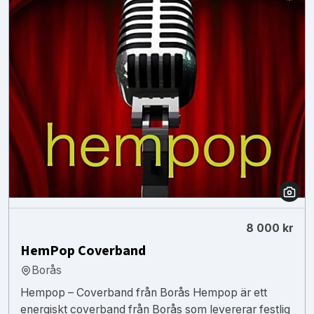
8 000 kr
HemPop Coverband
Borås
Hempop – Coverband från Borås Hempop är ett
energiskt coverband från Borås som levererar festlig