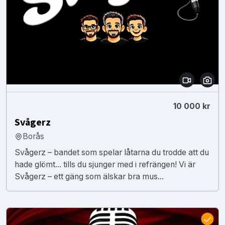
10 000 kr
Svågerz
Borås
Svågerz – bandet som spelar låtarna du trodde att du
hade glömt... tills du sjunger med i refrängen! Vi är
Svågerz – ett gäng som älskar bra mus...