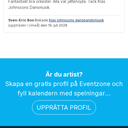
Fantastiskt bra orkester. Alla var jättenöjda. Tack Klas
Johnssons Dansmusik.
Sven-Eric Boo
Bokade
Klas johnssons dansbandsmusik
(uppträder i Umeå)
den 19. juli 2026
Är du artist?
Skapa en gratis profil på Eventzone och
fyll kalendern med spelningar...
UPPRÄTTA PROFIL