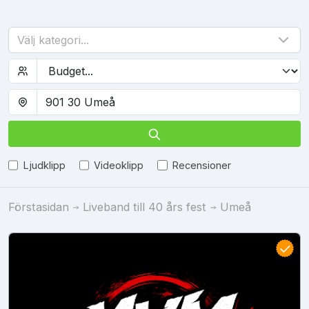
Välj kategori...
Ljudklipp
Videoklipp
Recensioner
Förstasidan
Liveband till 40 års fest
Umeå