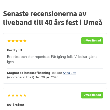
Senaste recensionerna av
liveband till 40 års fest i Umeå
★★★★★
Verifierad
Fartfyllt!
Bra röst och stor repertoar. Får igång folk. Vi bokar gärna
igen.
Magnarps intresseförening
Bokade
Anna Jett
(uppträder i Umeå)
den 26. juli 2026
★★★★★
Verifierad
50-årsfest