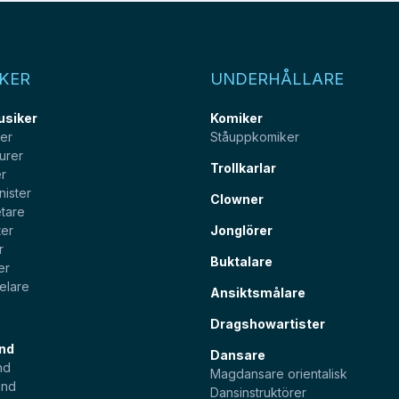
KER
UNDERHÅLLARE
usiker
Komiker
ter
Ståuppkomiker
urer
Trollkarlar
er
nister
Clowner
tare
ter
Jonglörer
r
Buktalare
er
elare
Ansiktsmålare
Dragshowartister
nd
Dansare
nd
Magdansare orientalisk
and
Dansinstruktörer