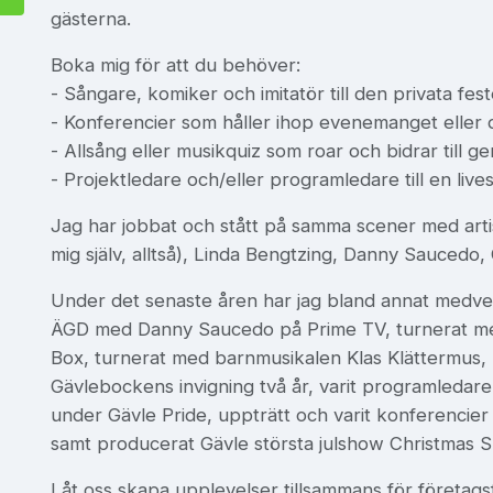
gästerna.
Boka mig för att du behöver:
- Sångare, komiker och imitatör till den privata fes
- Konferencier som håller ihop evenemanget eller 
- Allsång eller musikquiz som roar och bidrar till 
- Projektledare och/eller programledare till en live
Jag har jobbat och stått på samma scener med art
mig själv, alltså), Linda Bengtzing, Danny Saucedo, 
Under det senaste åren har jag bland annat medv
ÄGD med Danny Saucedo på Prime TV, turnerat me
Box, turnerat med barnmusikalen Klas Klättermus, l
Gävlebockens invigning två år, varit programledare
under Gävle Pride, uppträtt och varit konferencier 
samt producerat Gävle största julshow Christmas S
Låt oss skapa upplevelser tillsammans för företagsf