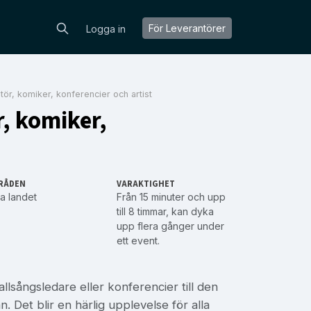
För Leverantörer
Logga in
tör, komiker, konferencier och artist
, komiker,
RÅDEN
VARAKTIGHET
a landet
Från 15 minuter och upp
till 8 timmar, kan dyka
upp flera gånger under
ett event.
lsångsledare eller konferencier till den
. Det blir en härlig upplevelse för alla