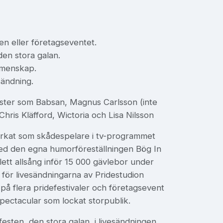
ten eller företagseventet.
den stora galan.
gemenskap.
sändning.
ister som Babsan, Magnus Carlsson (inte
Chris Kläfford, Wictoria och Lisa Nilsson
erkat som skådespelare i tv-programmet
d den egna humorföreställningen Bög In
ett allsång inför 15 000 gävlebor under
 för livesändningarna av Pridestudion
på flera pridefestivaler och företagsevent
pectacular som lockat storpublik.
esten, den stora galan, i livesändningen