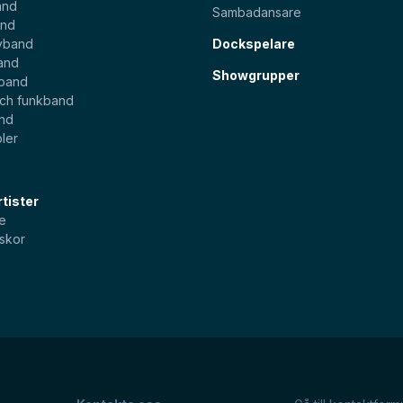
and
Sambadansare
and
yband
Dockspelare
and
Showgrupper
sband
och funkband
and
ler
tister
e
skor