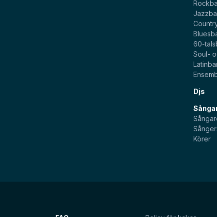
Rockb
Jazzb
Countr
Bluesb
60-tal
Soul- 
Latinb
Ensemb
Djs
Sångar
Sångar
Sånger
Körer