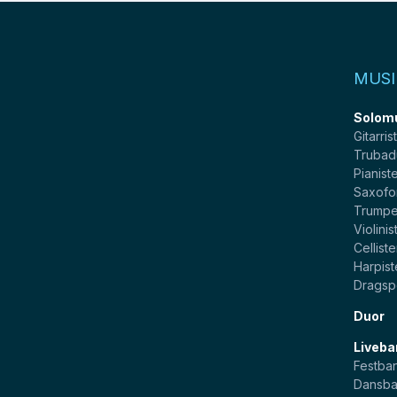
MUSI
Solom
Gitarris
Trubad
Pianist
Saxofo
Trumpe
Violinis
Celliste
Harpist
Dragsp
Duor
Liveba
Festba
Dansb