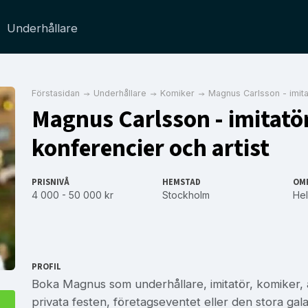
Underhållare
Förstasidan
Underhållare
Komiker
Magnus Carlsson - imita
Magnus Carlsson - imitatör
konferencier och artist
PRISNIVÅ
HEMSTAD
OM
4 000 - 50 000 kr
Stockholm
Hel
PROFIL
Boka Magnus som underhållare, imitatör, komiker, al
privata festen, företagseventet eller den stora galan